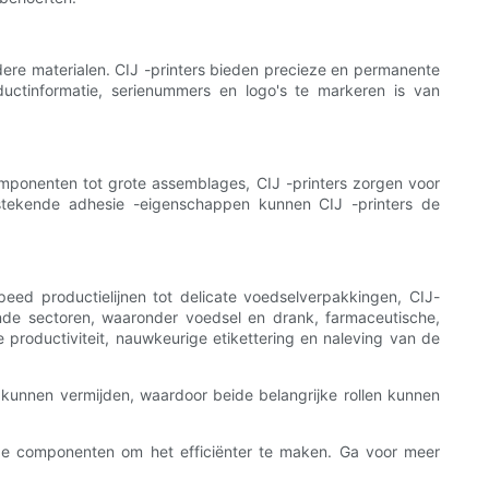
dere materialen. CIJ -printers bieden precieze en permanente
uctinformatie, serienummers en logo's te markeren is van
e componenten tot grote assemblages, CIJ -printers zorgen voor
stekende adhesie -eigenschappen kunnen CIJ -printers de
peed productielijnen tot delicate voedselverpakkingen, CIJ-
lende sectoren, waaronder voedsel en drank, farmaceutische,
e productiviteit, nauwkeurige etikettering en naleving van de
 kunnen vermijden, waardoor beide belangrijke rollen kunnen
rde componenten om het efficiënter te maken. Ga voor meer