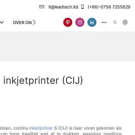
lt@leadtech.ltd
(+86)-0756 7255629
OVER ONS
nkjetprinter (CIJ)
oldoen, continu
inkjetprinter
S (CIJ) is naar voren gekomen als
 van hoge kwaliteit snel af te drukken, waardoor naadloze