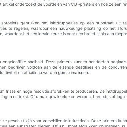
 artikel onderzoekt de voordelen van CIJ -printers en hoe ze een r
ine sproeiers gebruiken om inktdruppeltjes op een substraat uit 
eltjes te regelen, waardoor een nauwkeurige plaatsing op het afdr
en, waardoor het een ideale keuze is voor een breed scala aan toepa
n ongelooflijke snelheid. Deze printers kunnen honderden pagina'
nen bedrijven voldoen aan de eisende deadlines en de concurrenti
ctiviteit en efficiëntie worden gemaximaliseerd.
m frisse en hoge resolutie afdrukken te produceren. De inktdruppeltj
dingen en tekst. Of u nu ingewikkelde ontwerpen, barcodes of logo's n
 ze geschikt zijn voor verschillende industrieën. Deze printers ku
ala aan substraten bieden. Of u nu moet afdrukken op metalen, kuns