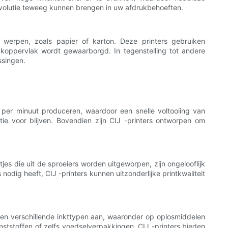
evolutie teweeg kunnen brengen in uw afdrukbehoeften.
te werpen, zoals papier of karton. Deze printers gebruiken
ukoppervlak wordt gewaarborgd. In tegenstelling tot andere
ssingen.
s per minuut produceren, waardoor een snelle voltooiing van
e voor blijven. Bovendien zijn CIJ -printers ontworpen om
es die uit de sproeiers worden uitgeworpen, zijn ongelooflijk
odig heeft, CIJ -printers kunnen uitzonderlijke printkwaliteit
nnen verschillende inkttypen aan, waaronder op oplosmiddelen
tstoffen of zelfs voedselverpakkingen, CIJ -printers bieden