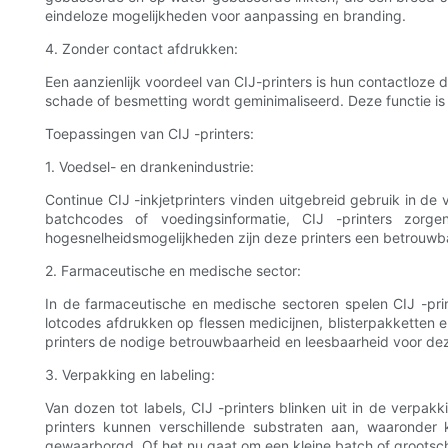
eindeloze mogelijkheden voor aanpassing en branding.
4. Zonder contact afdrukken:
Een aanzienlijk voordeel van CIJ-printers is hun contactloze
schade of besmetting wordt geminimaliseerd. Deze functie is
Toepassingen van CIJ -printers:
1. Voedsel- en drankenindustrie:
Continue CIJ -inkjetprinters vinden uitgebreid gebruik in d
batchcodes of voedingsinformatie, CIJ -printers zorge
hogesnelheidsmogelijkheden zijn deze printers een betrouwba
2. Farmaceutische en medische sector:
In de farmaceutische en medische sectoren spelen CIJ -print
lotcodes afdrukken op flessen medicijnen, blisterpakketten 
printers de nodige betrouwbaarheid en leesbaarheid voor dez
3. Verpakking en labeling:
Van dozen tot labels, CIJ -printers blinken uit in de verpak
printers kunnen verschillende substraten aan, waaronder 
gewaarborgd. Of het nu gaat om een ​​kleine batch of grootsc