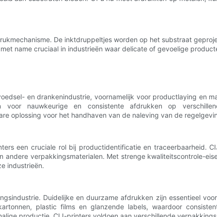
 drukmechanisme. De inktdruppeltjes worden op het substraat geproje
 met name cruciaal in industrieën waar delicate of gevoelige produc
e voedsel- en drankenindustrie, voornamelijk voor productlaying en 
n voor nauwkeurige en consistente afdrukken op verschillen
re oplossing voor het handhaven van de naleving van de regelgeving
ers een cruciale rol bij productidentificatie en traceerbaarheid.
en andere verpakkingsmaterialen. Met strenge kwaliteitscontrole-e
e industrieën.
kingsindustrie. Duidelijke en duurzame afdrukken zijn essentieel voo
kartonnen, plastic films en glanzende labels, waardoor consisten
halige productie, CIJ-printers voldoen aan verschillende verpakking