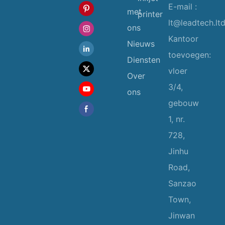
E-mail :
met
printer
lt@leadtech.lt
ons
Kantoor
Nieuws
toevoegen:
Diensten
vloer
Over
3/4,
ons
gebouw
1, nr.
728,
Jinhu
Road,
Sanzao
Town,
Jinwan