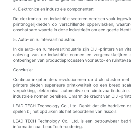
4. Elektronica en industriële componenten:
De elektronica- en industriële sectoren vereisen vaak ingew
printmogelijkheden op verschillende oppervlakken, waaro
onschatbare waarde in deze industrieën om een ​​goede identif
5. Auto- en ruimtevaartindustrie:
In de auto- en ruimtevaartindustrie zijn CIJ -printers van vi
naleving van de industriële normen en vergemakkelijken
ontberingen van productieprocessen voor auto- en ruimtevaa
Conclusie:
Continue inkjetprinters revolutioneren de drukindustrie me
printers bieden superieure printkwaliteit op een breed sca
verpakking, elektronica, automotive en ruimtevaartindustrie.
industriële normen bereiken. Omarm de kracht van CIJ -prin
LEAD TECH Technology Co., Ltd. Denkt dat die bedrijven de 
spelen bij het opduiken als het beoordelen van risico's.
LEAD TECH Technology Co., Ltd. is een betrouwbaar bedrij
informatie naar LeadTech -codering.