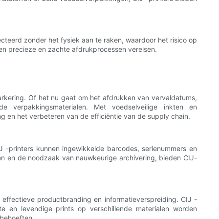
cteerd zonder het fysiek aan te raken, waardoor het risico op
ten precieze en zachte afdrukprocessen vereisen.
markering. Of het nu gaat om het afdrukken van vervaldatums,
de verpakkingsmaterialen. Met voedselveilige inkten en
 en het verbeteren van de efficiëntie van de supply chain.
 CIJ -printers kunnen ingewikkelde barcodes, serienummers en
isen en de noodzaak van nauwkeurige archivering, bieden CIJ-
r effectieve productbranding en informatieverspreiding. CIJ -
te en levendige prints op verschillende materialen worden
sbehoeften.