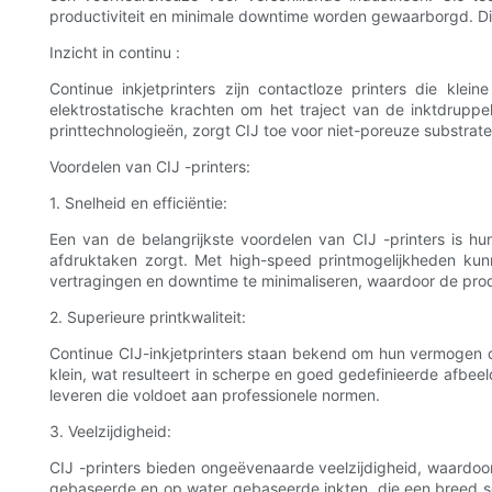
productiviteit en minimale downtime worden gewaarborgd. Dit
Inzicht in continu :
Continue inkjetprinters zijn contactloze printers die kle
elektrostatische krachten om het traject van de inktdrupp
printtechnologieën, zorgt CIJ toe voor niet-poreuze substrat
Voordelen van CIJ -printers:
1. Snelheid en efficiëntie:
Een van de belangrijkste voordelen van CIJ -printers is hu
afdruktaken zorgt. Met high-speed printmogelijkheden kun
vertragingen en downtime te minimaliseren, waardoor de produ
2. Superieure printkwaliteit:
Continue CIJ-inkjetprinters staan ​​bekend om hun vermogen o
klein, wat resulteert in scherpe en goed gedefinieerde afbeel
leveren die voldoet aan professionele normen.
3. Veelzijdigheid:
CIJ -printers bieden ongeëvenaarde veelzijdigheid, waardoor
gebaseerde en op water gebaseerde inkten, die een breed sc