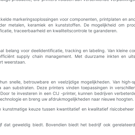
ikkelde markeringsoplossingen voor componenten, printplaten en an
nder metalen, keramiek en kunststoffen. De mogelijkheid om prod
icatie, traceerbaarheid en kwaliteitscontrole te garanderen.
taal belang voor deelidentificatie, tracking en labeling. Van klein
 efficiënt supply chain management. Met duurzame inkten en uit
rt weerstaan.
t hun snelle, betrouwbare en veelzijdige mogelijkheden. Van high-s
la aan substraten. Deze printers vinden toepassingen in verschil
 Door te investeren in een CIJ -printer, kunnen bedrijven verbeterd
ttechnologie en breng uw afdrukmogelijkheden naar nieuwe hoogten.
kunstmatige keuze tussen kwantitatief en kwalitatief risicobeheer
f dat geweldig biedt. Bovendien biedt het bedrijf ook gerelatee