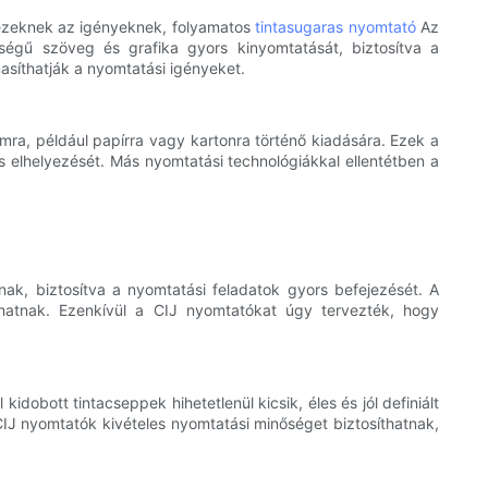
 ezeknek az igényeknek, folyamatos
tintasugaras nyomtató
Az
őségű szöveg és grafika gyors kinyomtatását, biztosítva a
masíthatják a nyomtatási igényeket.
ra, például papírra vagy kartonra történő kiadására. Ezek a
s elhelyezését. Más nyomtatási technológiákkal ellentétben a
ak, biztosítva a nyomtatási feladatok gyors befejezését. A
hatnak. Ezenkívül a CIJ nyomtatókat úgy tervezték, hogy
dobott tintacseppek hihetetlenül kicsik, éles és jól definiált
IJ nyomtatók kivételes nyomtatási minőséget biztosíthatnak,