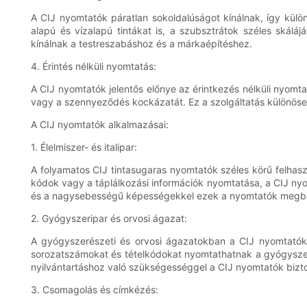
A CIJ nyomtatók páratlan sokoldalúságot kínálnak, így külön
alapú és vízalapú tintákat is, a szubsztrátok széles skál
kínálnak a testreszabáshoz és a márkaépítéshez.
4. Érintés nélküli nyomtatás:
A CIJ nyomtatók jelentős előnye az érintkezés nélküli nyomta
vagy a szennyeződés kockázatát. Ez a szolgáltatás különöse
A CIJ nyomtatók alkalmazásai:
1. Élelmiszer- és italipar:
A folyamatos CIJ tintasugaras nyomtatók széles körű felhaszn
kódok vagy a táplálkozási információk nyomtatása, a CIJ ny
és a nagysebességű képességekkel ezek a nyomtatók megbízh
2. Gyógyszeripar és orvosi ágazat:
A gyógyszerészeti és orvosi ágazatokban a CIJ nyomtatók
sorozatszámokat és tételkódokat nyomtathatnak a gyógysze
nyilvántartáshoz való szükségességgel a CIJ nyomtatók bizt
3. Csomagolás és címkézés: