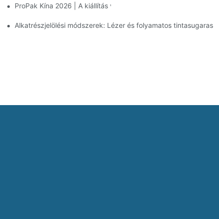
ProPak Kína 2026 | A kiállítás véget ér, a szolgáltatásunk nem
Alkatrészjelölési módszerek: Lézer és folyamatos tintasugaras