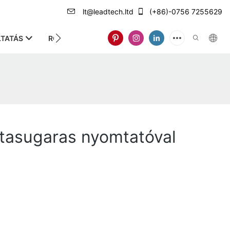
lt@leadtech.ltd
(+86)-0756 7255629
TATÁS
RÓLUNK
ntasugaras nyomtatóval