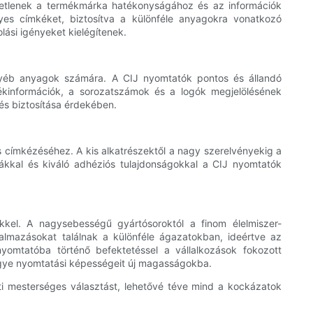
tetlenek a termékmárka hatékonyságához és az információk
yes címkéket, biztosítva a különféle anyagokra vonatkozó
ási igényeket kielégítenek.
 egyéb anyagok számára. A CIJ nyomtatók pontos és állandó
ékinformációk, a sorozatszámok és a logók megjelölésének
és biztosítása érdekében.
címkézéséhez. A kis alkatrészektől a nagy szerelvényekig a
ntákkal és kiváló adhéziós tulajdonságokkal a CIJ nyomtatók
kkel. A nagysebességű gyártósoroktól a finom élelmiszer-
almazásokat találnak a különféle ágazatokban, ideértve az
nyomtatóba történő befektetéssel a vállalkozások fokozott
 vigye nyomtatási képességeit új magasságokba.
ti mesterséges választást, lehetővé téve mind a kockázatok