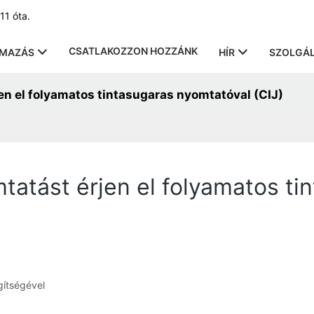
11 óta.
CSATLAKOZZON HOZZÁNK
LMAZÁS
HÍR
SZOLGÁL
n el folyamatos tintasugaras nyomtatóval (CIJ)
atást érjen el folyamatos ti
gítségével