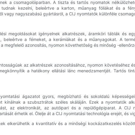
nek a csomagolóiparban. A tiszta és tartós nyomatok nélkülözhe
t tudnak kezelni, beleértve a karton, műanyag fóliákat és a fén
ől vagy nagyszabású gyártásról, a CIJ nyomtatók különféle csomagol
lölési megoldásokat igényelnek alkatrészek, áramköri táblák és
n, beleértve a fémeket, a kerámiákat és a műanyagokat. A term
a megfelelő azonosítás, nyomon követhetőség és minőség -ellenőrz
ontosságúak az alkatrészek azonosításához, nyomon követéséhez és 
 megkönnyítik a hatékony ellátási lánc menedzsmentjét. Tartós ti
nyomtatási ágazatot gyors, megbízható és sokoldalú képességei
 kínálnak a szubsztrátok széles skáláján. Ezek a nyomtatók alk
lást, az elektronikát, az autóipari és a repülőgépiparat. A CIJ 
rtását érhetik el. Ölelje át a CIJ nyomtatási technológia erejét, és
 elkerülhetik a kvantitatív és a minőségi kockázatkezelés közöt