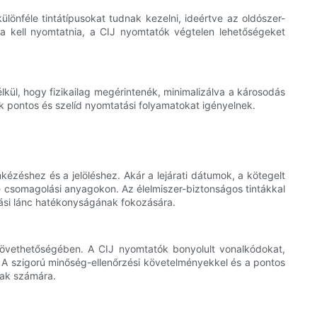
lönféle tintátípusokat tudnak kezelni, ideértve az oldószer-
ra kell nyomtatnia, a CIJ nyomtatók végtelen lehetőségeket
lkül, hogy fizikailag megérintenék, minimalizálva a károsodás
 pontos és szelíd nyomtatási folyamatokat igényelnek.
kézéshez és a jelöléshez. Akár a lejárati dátumok, a kötegelt
 csomagolási anyagokon. Az élelmiszer-biztonságos tintákkal
ási lánc hatékonyságának fokozására.
övethetőségében. A CIJ nyomtatók bonyolult vonalkódokat,
 szigorú minőség-ellenőrzési követelményekkel és a pontos
gak számára.