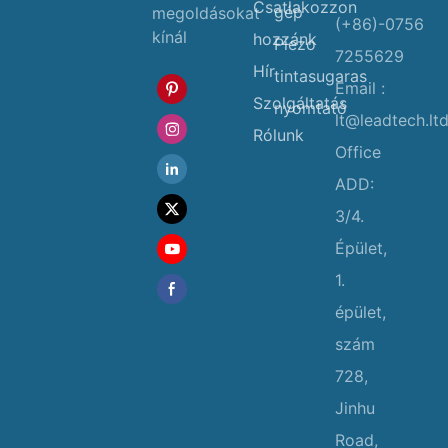
Csatlakozzon
gép
megoldásokat
(+86)-0756
kínál
hozzánk
Piezo
7255629
Hír
tintasugaras
Email :
Szolgáltatás
nyomtató
lt@leadtech.lt
Rólunk
Office
ADD:
3/4.
Épület,
1.
épület,
szám
728,
Jinhu
Road,