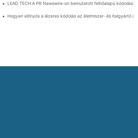
ás
LEAD TECH A PR Newswire-on bemutatott felhőalapú kódolási me
oláshoz és jelöléshez
Hogyan előnyös a lézeres kódolás az élelmiszer- és italgyártó i