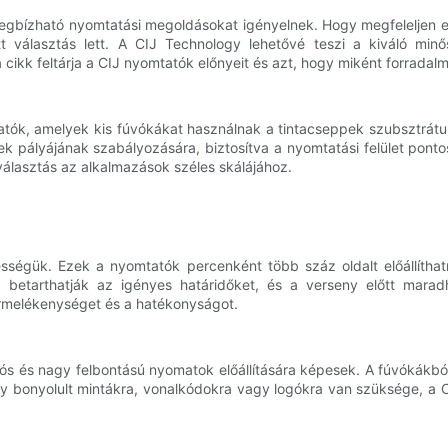
megbízható nyomtatási megoldásokat igényelnek. Hogy megfeleljen
t választás lett. A CIJ Technology lehetővé teszi a kiváló min
cikk feltárja a CIJ nyomtatók előnyeit és azt, hogy miként forradal
tók, amelyek kis fúvókákat használnak a tintacseppek szubsztrátum
k pályájának szabályozására, biztosítva a nyomtatási felület ponto
 választás az alkalmazások széles skálájához.
sségük. Ezek a nyomtatók percenként több száz oldalt előállíthatn
 betarthatják az igényes határidőket, és a verseny előtt marad
termelékenységet és a hatékonyságot.
 és nagy felbontású nyomatok előállítására képesek. A fúvókákból ki
 bonyolult mintákra, vonalkódokra vagy logókra van szüksége, a C