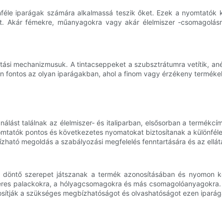
féle iparágak számára alkalmassá teszik őket. Ezek a nyomtatók kü
áját. Akár fémekre, műanyagokra vagy akár élelmiszer -csomagolás
tási mechanizmusuk. A tintacseppeket a szubsztrátumra vetítik, ané
n fontos az olyan iparágakban, ahol a finom vagy érzékeny termékek
álást találnak az élelmiszer- és italiparban, elsősorban a termékcím
omtatók pontos és következetes nyomatokat biztosítanak a különféle
ató megoldás a szabályozási megfelelés fenntartására és az ellát
 döntő szerepet játszanak a termék azonosításában és nyomon k
res palackokra, a hólyagcsomagokra és más csomagolóanyagokra. A
osítják a szükséges megbízhatóságot és olvashatóságot ezen ipará