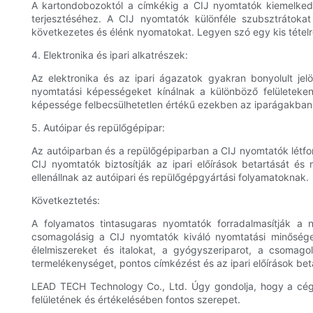
A kartondobozoktól a címkékig a CIJ nyomtatók kiemelked
terjesztéséhez. A CIJ nyomtatók különféle szubsztrátoka
következetes és élénk nyomatokat. Legyen szó egy kis tételr
4. Elektronika és ipari alkatrészek:
Az elektronika és az ipari ágazatok gyakran bonyolult je
nyomtatási képességeket kínálnak a különböző felületeke
képessége felbecsülhetetlen értékű ezekben az iparágakban 
5. Autóipar és repülőgépipar:
Az autóiparban és a repülőgépiparban a CIJ nyomtatók létf
CIJ nyomtatók biztosítják az ipari előírások betartását és
ellenállnak az autóipari és repülőgépgyártási folyamatoknak.
Következtetés:
A folyamatos tintasugaras nyomtatók forradalmasítják a 
csomagolásig a CIJ nyomtatók kiváló nyomtatási minőséget
élelmiszereket és italokat, a gyógyszeriparot, a csomago
termelékenységet, pontos címkézést és az ipari előírások beta
LEAD TECH Technology Co., Ltd. Úgy gondolja, hogy a cégek
felületének és értékelésében fontos szerepet.