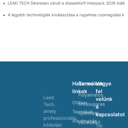
LEAD TECH Sikeresen zárult a düsseldorfi Interpack 2026 kiállít
A legjobb technológiák kiválasztása a rugalmas csomagolási kód
Hasznos
Termékek
Vegye
linkek
fel
Folyamatos
Lead
velünk
Otthon
tintasugaras
Tech,
a
amely
Termékek
nyomtató
kapcsolatot
professzionális
Alkalmazás
Lézerjelző
kódolási
Tel: