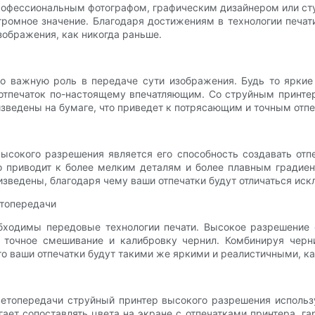
профессиональным фотографом, графическим дизайнером или ст
огромное значение. Благодаря достижениям в технологии печа
зображения, как никогда раньше.
о важную роль в передаче сути изображения. Будь то яркие о
т отпечаток по-настоящему впечатляющим. Со струйным принт
оизведены на бумаге, что приведет к потрясающим и точным отп
ысокого разрешения является его способность создавать отп
то приводит к более мелким деталям и более плавным градие
изведены, благодаря чему ваши отпечатки будут отличаться иск
етопередачи
обходимы передовые технологии печати. Высокое разрешение
 точное смешивание и калибровку чернил. Комбинируя черн
то ваши отпечатки будут такими же яркими и реалистичными, к
ветопередачи струйный принтер высокого разрешения исполь
т сопоставлять цвета на экране с отпечатками принтера, гар