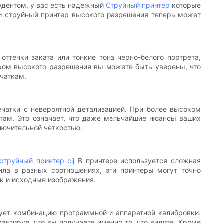
удентом, у вас есть надежный
Струйный принтер
которые
ти струйный принтер высокого разрешения теперь может
ттенки заката или тонкие тона черно-белого портрета,
ером высокого разрешения вы можете быть уверены, что
ечаткам.
ечатки с невероятной детализацией. При более высоком
нтам. Это означает, что даже мельчайшие нюансы ваших
лючительной четкостью.
струйный принтер cij
В принтере используется сложная
ила в разных соотношениях, эти принтеры могут точно
ак и исходные изображения.
зует комбинацию программной и аппаратной калибровки.
антируя, что вы получаете именно то, что видите. Кроме