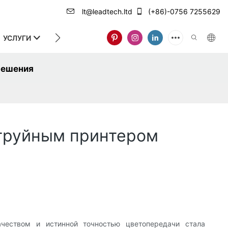
lt@leadtech.ltd
(+86)-0756 7255629
УСЛУГИ
О НАС
решения
струйным принтером
еством и истинной точностью цветопередачи стала