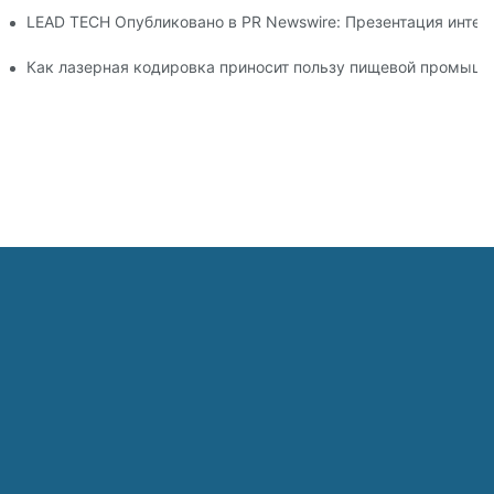
26 в Дюссельдорфе
LEAD TECH Опубликовано в PR Newswire: Презентация интег
ибкой упаковки
Как лазерная кодировка приносит пользу пищевой промышл