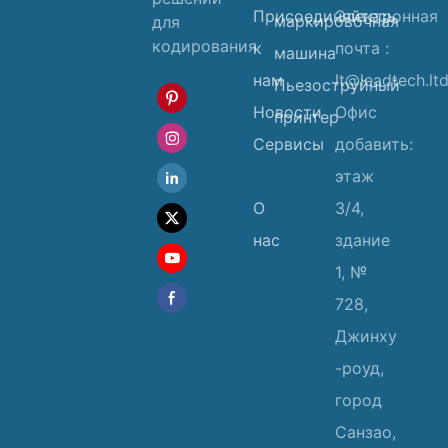
Присоединяйтесь
Электронная
маркировочная
для
кодирования
к
почта :
машина
нам
lt@leadtech.lt
Пьезоструйный
Новости
Офис
принтер
Сервисы
добавить:
этаж
О
3/4,
нас
здание
1, №
728,
Джинху
-роуд,
город
Санзао,