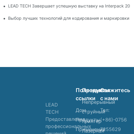
LEAD TECH Завершает успешную выставку на Interpack 20
с продолжает работать
Выбор лучших технологий для кодирования и маркировки г
Полезные
Продукты
Свяжитесь
ссылки
с нами
Непрерывный
LEAD
Дом
Тел:
струйный
TECH
Предоставление
Продукты
(+86)-0756
принтер
профессиональных
Применение
7255629
Лазерная
решений