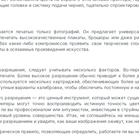
ющие головки и систему подачи чернил, тщательно спроектиро
ается печатью только фотографий. Он предлагает универс
печатать высококачественные плакаты, брошюры или даже ри
без каких-либо компромиссов проявить свои творческие спо
ты в осязаемые произведения искусства.
разрешения, следует учитывать несколько факторов. Во-пе
 печати. Более высокое разрешение обычно приводит к более 
используется несколько картриджей, обеспечивающих более 
тупные варианты калибровки, чтобы обеспечить постоянную и н
ого разрешения — это ценный инструмент, который может сущес
интеры могут точно воспроизводить истинную точность цве
 ли вы профессионалом или энтузиастом, инвестиции в струйны
новый уровень совершенства. Итак, не соглашайтесь на меньш
 разрешением и увидите, как ваши изображения оживут, как н
ирическое правило, позволяющее определить, работаете ли вы н