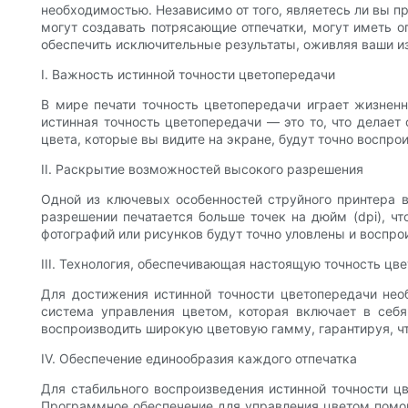
необходимостью. Независимо от того, являетесь ли вы 
могут создавать потрясающие отпечатки, могут иметь 
обеспечить исключительные результаты, оживляя ваши и
I. Важность истинной точности цветопередачи
В мире печати точность цветопередачи играет жизненн
истинная точность цветопередачи — это то, что делае
цвета, которые вы видите на экране, будут точно воспр
II. Раскрытие возможностей высокого разрешения
Одной из ключевых особенностей струйного принтера в
разрешении печатается больше точек на дюйм (dpi), ч
фотографий или рисунков будут точно уловлены и воспро
III. Технология, обеспечивающая настоящую точность цв
Для достижения истинной точности цветопередачи не
система управления цветом, которая включает в себя
воспроизводить широкую цветовую гамму, гарантируя, ч
IV. Обеспечение единообразия каждого отпечатка
Для стабильного воспроизведения истинной точности ц
Программное обеспечение для управления цветом помогае