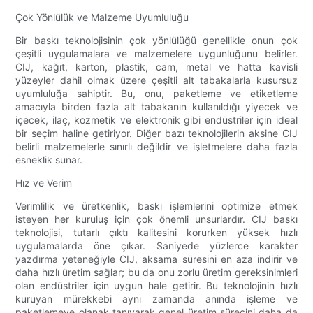
Çok Yönlülük ve Malzeme Uyumluluğu
Bir baskı teknolojisinin çok yönlülüğü genellikle onun çok
çeşitli uygulamalara ve malzemelere uygunluğunu belirler.
CIJ, kağıt, karton, plastik, cam, metal ve hatta kavisli
yüzeyler dahil olmak üzere çeşitli alt tabakalarla kusursuz
uyumluluğa sahiptir. Bu, onu, paketleme ve etiketleme
amacıyla birden fazla alt tabakanın kullanıldığı yiyecek ve
içecek, ilaç, kozmetik ve elektronik gibi endüstriler için ideal
bir seçim haline getiriyor. Diğer bazı teknolojilerin aksine CIJ
belirli malzemelerle sınırlı değildir ve işletmelere daha fazla
esneklik sunar.
Hız ve Verim
Verimlilik ve üretkenlik, baskı işlemlerini optimize etmek
isteyen her kuruluş için çok önemli unsurlardır. CIJ baskı
teknolojisi, tutarlı çıktı kalitesini korurken yüksek hızlı
uygulamalarda öne çıkar. Saniyede yüzlerce karakter
yazdırma yeteneğiyle CIJ, aksama süresini en aza indirir ve
daha hızlı üretim sağlar; bu da onu zorlu üretim gereksinimleri
olan endüstriler için uygun hale getirir. Bu teknolojinin hızlı
kuruyan mürekkebi aynı zamanda anında işleme ve
paketlemeye olanak tanıyarak genel üretim sürecini daha da