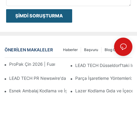
ŞIMDI SORUŞTURMA
ÖNERILEN MAKALELER
Haberler
Başvuru
Blog Gönderisi
ProPak Çin 2026 | Fuar Biter, Hizmetimiz Bitmez
LEAD TECH Düsseldorf'taki Inte
LEAD TECH PR Newswire'da yer aldı: Interpack 2026 Almanya'da
Parça İşaretleme Yöntemleri: L
Esnek Ambalaj Kodlama ve İşaretleme İçin En İyi Teknolojileri S
Lazer Kodlama Gıda ve İçecek 