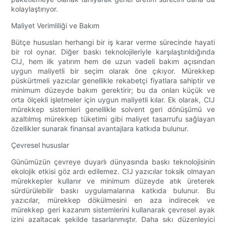
kolaylaştırıyor.
Maliyet Verimliliği ve Bakım
Bütçe hususları herhangi bir iş karar verme sürecinde hayati
bir rol oynar. Diğer baskı teknolojileriyle karşılaştırıldığında
CIJ, hem ilk yatırım hem de uzun vadeli bakım açısından
uygun maliyetli bir seçim olarak öne çıkıyor. Mürekkep
püskürtmeli yazıcılar genellikle rekabetçi fiyatlara sahiptir ve
minimum düzeyde bakım gerektirir; bu da onları küçük ve
orta ölçekli işletmeler için uygun maliyetli kılar. Ek olarak, CIJ
mürekkep sistemleri genellikle solvent geri dönüşümü ve
azaltılmış mürekkep tüketimi gibi maliyet tasarrufu sağlayan
özellikler sunarak finansal avantajlara katkıda bulunur.
Çevresel hususlar
Günümüzün çevreye duyarlı dünyasında baskı teknolojisinin
ekolojik etkisi göz ardı edilemez. CIJ yazıcılar toksik olmayan
mürekkepler kullanır ve minimum düzeyde atık üreterek
sürdürülebilir baskı uygulamalarına katkıda bulunur. Bu
yazıcılar, mürekkep dökülmesini en aza indirecek ve
mürekkep geri kazanım sistemlerini kullanarak çevresel ayak
izini azaltacak şekilde tasarlanmıştır. Daha sıkı düzenleyici