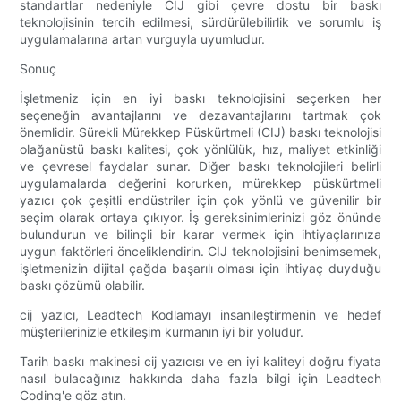
standartlar nedeniyle CIJ gibi çevre dostu bir baskı
teknolojisinin tercih edilmesi, sürdürülebilirlik ve sorumlu iş
uygulamalarına artan vurguyla uyumludur.
Sonuç
İşletmeniz için en iyi baskı teknolojisini seçerken her
seçeneğin avantajlarını ve dezavantajlarını tartmak çok
önemlidir. Sürekli Mürekkep Püskürtmeli (CIJ) baskı teknolojisi
olağanüstü baskı kalitesi, çok yönlülük, hız, maliyet etkinliği
ve çevresel faydalar sunar. Diğer baskı teknolojileri belirli
uygulamalarda değerini korurken, mürekkep püskürtmeli
yazıcı çok çeşitli endüstriler için çok yönlü ve güvenilir bir
seçim olarak ortaya çıkıyor. İş gereksinimlerinizi göz önünde
bulundurun ve bilinçli bir karar vermek için ihtiyaçlarınıza
uygun faktörleri önceliklendirin. CIJ teknolojisini benimsemek,
işletmenizin dijital çağda başarılı olması için ihtiyaç duyduğu
baskı çözümü olabilir.
cij yazıcı, Leadtech Kodlamayı insanileştirmenin ve hedef
müşterilerinizle etkileşim kurmanın iyi bir yoludur.
Tarih baskı makinesi cij yazıcısı ve en iyi kaliteyi doğru fiyata
nasıl bulacağınız hakkında daha fazla bilgi için Leadtech
Coding'e göz atın.