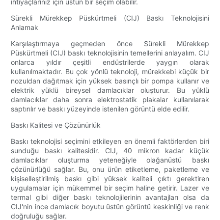
ihtiyaçlarınız için üstün bir seçim olabilir.
Sürekli Mürekkep Püskürtmeli (CIJ) Baskı Teknolojisini
Anlamak
Karşılaştırmaya geçmeden önce Sürekli Mürekkep
Püskürtmeli (CIJ) baskı teknolojisinin temellerini anlayalım. CIJ
onlarca yıldır çeşitli endüstrilerde yaygın olarak
kullanılmaktadır. Bu çok yönlü teknoloji, mürekkebi küçük bir
nozuldan dağıtmak için yüksek basınçlı bir pompa kullanır ve
elektrik yüklü bireysel damlacıklar oluşturur. Bu yüklü
damlacıklar daha sonra elektrostatik plakalar kullanılarak
saptırılır ve baskı yüzeyinde istenilen görüntü elde edilir.
Baskı Kalitesi ve Çözünürlük
Baskı teknolojisi seçimini etkileyen en önemli faktörlerden biri
sunduğu baskı kalitesidir. CIJ, 40 mikron kadar küçük
damlacıklar oluşturma yeteneğiyle olağanüstü baskı
çözünürlüğü sağlar. Bu, onu ürün etiketleme, paketleme ve
kişiselleştirilmiş baskı gibi yüksek kaliteli çıktı gerektiren
uygulamalar için mükemmel bir seçim haline getirir. Lazer ve
termal gibi diğer baskı teknolojilerinin avantajları olsa da
CIJ'nin ince damlacık boyutu üstün görüntü keskinliği ve renk
doğruluğu sağlar.