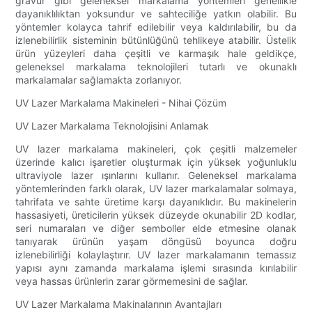
gravür gibi geleneksel markalama yöntemleri genellikle
dayanıklılıktan yoksundur ve sahteciliğe yatkın olabilir. Bu
yöntemler kolayca tahrif edilebilir veya kaldırılabilir, bu da
izlenebilirlik sisteminin bütünlüğünü tehlikeye atabilir. Üstelik
ürün yüzeyleri daha çeşitli ve karmaşık hale geldikçe,
geleneksel markalama teknolojileri tutarlı ve okunaklı
markalamalar sağlamakta zorlanıyor.
UV Lazer Markalama Makineleri - Nihai Çözüm
UV Lazer Markalama Teknolojisini Anlamak
UV lazer markalama makineleri, çok çeşitli malzemeler
üzerinde kalıcı işaretler oluşturmak için yüksek yoğunluklu
ultraviyole lazer ışınlarını kullanır. Geleneksel markalama
yöntemlerinden farklı olarak, UV lazer markalamalar solmaya,
tahrifata ve sahte üretime karşı dayanıklıdır. Bu makinelerin
hassasiyeti, üreticilerin yüksek düzeyde okunabilir 2D kodlar,
seri numaraları ve diğer semboller elde etmesine olanak
tanıyarak ürünün yaşam döngüsü boyunca doğru
izlenebilirliği kolaylaştırır. UV lazer markalamanın temassız
yapısı aynı zamanda markalama işlemi sırasında kırılabilir
veya hassas ürünlerin zarar görmemesini de sağlar.
UV Lazer Markalama Makinalarının Avantajları