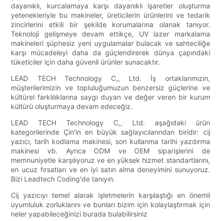
dayanıklı, kurcalamaya karşı dayanıklı işaretler oluşturma
yetenekleriyle bu makineler, üreticilerin ürünlerini ve tedarik
zincirlerini etkili bir şekilde korumalarına olanak tanıyor.
Teknoloji gelişmeye devam ettikçe, UV lazer markalama
makineleri şüphesiz yeni uygulamalar bulacak ve sahteciliğe
karşı mücadeleyi daha da güçlendirerek dünya çapındaki
tüketiciler için daha güvenli ürünler sunacaktır.
LEAD TECH Technology C,, Ltd. İş ortaklarımızın,
müşterilerimizin ve topluluğumuzun benzersiz güçlerine ve
kültürel farklılıklarına saygı duyan ve değer veren bir kurum
kültürü oluşturmaya devam edeceğiz.
LEAD TECH Technology C,, Ltd. aşağıdaki ürün
kategorilerinde Çin'in en büyük sağlayıcılarından biridir: cij
yazıcı, tarih kodlama makinesi, son kullanma tarihi yazdırma
makinesi vb. Ayrıca ODM ve OEM siparişlerini de
memnuniyetle karşılıyoruz ve en yüksek hizmet standartlarını,
en ucuz fırsatları ve en iyi satın alma deneyimini sunuyoruz.
Bizi Leadtech Coding'de tanıyın.
Cij yazıcıyı temel alarak işletmelerin karşılaştığı en önemli
uyumluluk zorluklarını ve bunları bizim için kolaylaştırmak için
neler yapabileceğinizi burada bulabilirsiniz