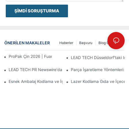
ŞIMDI SORUŞTURMA
ÖNERILEN MAKALELER
Haberler
Başvuru
Blog Gönderisi
ProPak Çin 2026 | Fuar Biter, Hizmetimiz Bitmez
LEAD TECH Düsseldorf'taki Inte
LEAD TECH PR Newswire'da yer aldı: Interpack 2026 Almanya'da
Parça İşaretleme Yöntemleri: L
Esnek Ambalaj Kodlama ve İşaretleme İçin En İyi Teknolojileri S
Lazer Kodlama Gıda ve İçecek 