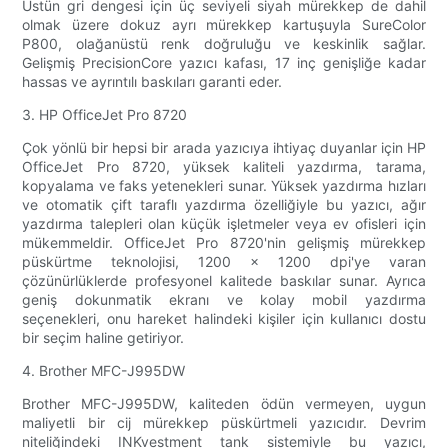
Üstün gri dengesi için üç seviyeli siyah mürekkep de dahil
olmak üzere dokuz ayrı mürekkep kartuşuyla SureColor
P800, olağanüstü renk doğruluğu ve keskinlik sağlar.
Gelişmiş PrecisionCore yazıcı kafası, 17 inç genişliğe kadar
hassas ve ayrıntılı baskıları garanti eder.
3. HP OfficeJet Pro 8720
Çok yönlü bir hepsi bir arada yazıcıya ihtiyaç duyanlar için HP
OfficeJet Pro 8720, yüksek kaliteli yazdırma, tarama,
kopyalama ve faks yetenekleri sunar. Yüksek yazdırma hızları
ve otomatik çift taraflı yazdırma özelliğiyle bu yazıcı, ağır
yazdırma talepleri olan küçük işletmeler veya ev ofisleri için
mükemmeldir. OfficeJet Pro 8720'nin gelişmiş mürekkep
püskürtme teknolojisi, 1200 x 1200 dpi'ye varan
çözünürlüklerde profesyonel kalitede baskılar sunar. Ayrıca
geniş dokunmatik ekranı ve kolay mobil yazdırma
seçenekleri, onu hareket halindeki kişiler için kullanıcı dostu
bir seçim haline getiriyor.
4. Brother MFC-J995DW
Brother MFC-J995DW, kaliteden ödün vermeyen, uygun
maliyetli bir cij mürekkep püskürtmeli yazıcıdır. Devrim
niteliğindeki INKvestment tank sistemiyle bu yazıcı,