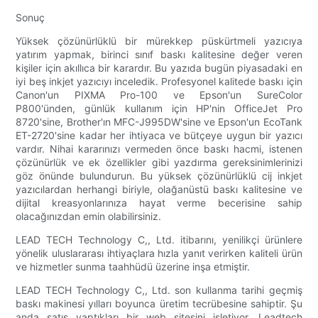
Sonuç
Yüksek çözünürlüklü bir mürekkep püskürtmeli yazıcıya
yatırım yapmak, birinci sınıf baskı kalitesine değer veren
kişiler için akıllıca bir karardır. Bu yazıda bugün piyasadaki en
iyi beş inkjet yazıcıyı inceledik. Profesyonel kalitede baskı için
Canon'un PIXMA Pro-100 ve Epson'un SureColor
P800'ünden, günlük kullanım için HP'nin OfficeJet Pro
8720'sine, Brother'ın MFC-J995DW'sine ve Epson'un EcoTank
ET-2720'sine kadar her ihtiyaca ve bütçeye uygun bir yazıcı
vardır. Nihai kararınızı vermeden önce baskı hacmi, istenen
çözünürlük ve ek özellikler gibi yazdırma gereksinimlerinizi
göz önünde bulundurun. Bu yüksek çözünürlüklü cij inkjet
yazıcılardan herhangi biriyle, olağanüstü baskı kalitesine ve
dijital kreasyonlarınıza hayat verme becerisine sahip
olacağınızdan emin olabilirsiniz.
LEAD TECH Technology C,, Ltd. itibarını, yenilikçi ürünlere
yönelik uluslararası ihtiyaçlara hızla yanıt verirken kaliteli ürün
ve hizmetler sunma taahhüdü üzerine inşa etmiştir.
LEAD TECH Technology C,, Ltd. son kullanma tarihi geçmiş
baskı makinesi yılları boyunca üretim tecrübesine sahiptir. Şu
anda satış yaptıkları bir web sitesini işletiyor. Leadtech