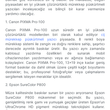
piyasadaki en iyi yüksek çözünürlüklü mürekkep püskürtmeli
yazıcıları inceleyeceğiz ve bilinçli bir karar vermenize
yardımcı olacağız.
1. Canon PIXMA Pro-100
Canon PIXMA Pro-100 uzun süredir en iyi yüksek
çözünürlüklü modellerden biri olarak kabul ediliyor
cij
mürekkep püskürtmeli yazıcı
piyasada. 8 renkli boya
mürekkep sistemi ile zengin ve doğru renklere sahip, şaşırtıcı
derecede ayrıntılı baskılar üretir. Bu yazıcı aynı zamanda
kablosuz yazdırma özellikleri de sunarak mobil
cihazlarınızdan yazdırmanızı veya ev ağınıza bağlamanızı
kolaylaştırır. Canon PIXMA Pro-100, 13x19 inçe kadar geniş
format baskılar da dahil olmak üzere çeşitli kağıt boyutlarını
destekler; bu, profesyonel fotoğrafçılar veya çalışmalarını
sergilemek isteyen meraklılar için idealdir.
2. Epson SureColor P800
Müze kalitesinde baskılar sunan bir yazıcı arıyorsanız Epson
SureColor P800 mükemmel bir seçimdir. Bu yazıcı,
genişletilmiş renk gamı ​​ve yumuşak geçişler üreten Epson'un
UltraChrome HD pigment mürekkep teknolojisini kullanır.