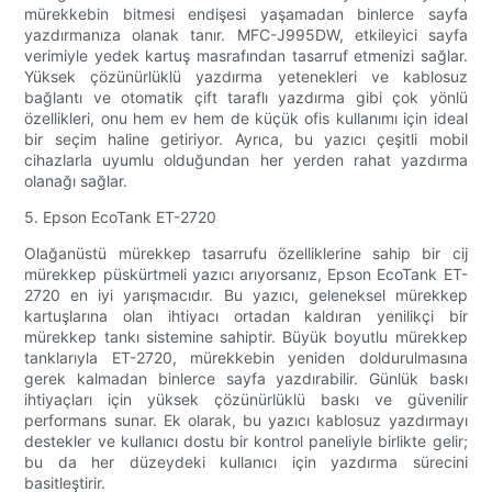
mürekkebin bitmesi endişesi yaşamadan binlerce sayfa
yazdırmanıza olanak tanır. MFC-J995DW, etkileyici sayfa
verimiyle yedek kartuş masrafından tasarruf etmenizi sağlar.
Yüksek çözünürlüklü yazdırma yetenekleri ve kablosuz
bağlantı ve otomatik çift taraflı yazdırma gibi çok yönlü
özellikleri, onu hem ev hem de küçük ofis kullanımı için ideal
bir seçim haline getiriyor. Ayrıca, bu yazıcı çeşitli mobil
cihazlarla uyumlu olduğundan her yerden rahat yazdırma
olanağı sağlar.
5. Epson EcoTank ET-2720
Olağanüstü mürekkep tasarrufu özelliklerine sahip bir cij
mürekkep püskürtmeli yazıcı arıyorsanız, Epson EcoTank ET-
2720 en iyi yarışmacıdır. Bu yazıcı, geleneksel mürekkep
kartuşlarına olan ihtiyacı ortadan kaldıran yenilikçi bir
mürekkep tankı sistemine sahiptir. Büyük boyutlu mürekkep
tanklarıyla ET-2720, mürekkebin yeniden doldurulmasına
gerek kalmadan binlerce sayfa yazdırabilir. Günlük baskı
ihtiyaçları için yüksek çözünürlüklü baskı ve güvenilir
performans sunar. Ek olarak, bu yazıcı kablosuz yazdırmayı
destekler ve kullanıcı dostu bir kontrol paneliyle birlikte gelir;
bu da her düzeydeki kullanıcı için yazdırma sürecini
basitleştirir.