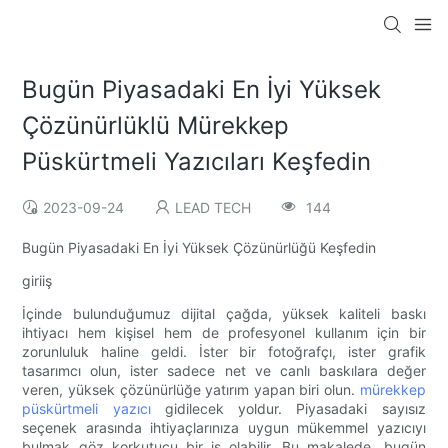
Bugün Piyasadaki En İyi Yüksek
Çözünürlüklü Mürekkep
Püskürtmeli Yazıcıları Keşfedin
2023-09-24
LEAD TECH
144
Bugün Piyasadaki En İyi Yüksek Çözünürlüğü Keşfedin
giriiş
İçinde bulunduğumuz dijital çağda, yüksek kaliteli baskı
ihtiyacı hem kişisel hem de profesyonel kullanım için bir
zorunluluk haline geldi. İster bir fotoğrafçı, ister grafik
tasarımcı olun, ister sadece net ve canlı baskılara değer
veren, yüksek çözünürlüğe yatırım yapan biri olun.
mürekkep
püskürtmeli yazıcı
gidilecek yoldur. Piyasadaki sayısız
seçenek arasında ihtiyaçlarınıza uygun mükemmel yazıcıyı
bulmak göz korkutucu bir iş olabilir. Bu makalede, bugün