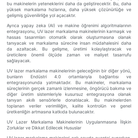
bu makinelerin yeteneklerini daha da geliştirecektir. Bu, daha
yüksek markalama hızlarına, daha yüksek çözünürlüğe ve
gelişmiş güvenilirliğe yol açacaktır.
Ayrıca yapay zeka (AI) ve makine öğrenimi algoritmalarının
entegrasyonu, UV lazer markalama makinelerinin karmaşık ve
hassas tasarımları otomatik olarak oluşturmasına olanak
tanıyacak ve markalama sürecine insan müdahalesini daha
da azaltacak. Bu gelişme, üretimi kolaylaştıracak ve
üreticilere önemli ölçüde zaman ve maliyet tasarrufu
sağlayacak.
UV lazer markalama makinelerinin geleceğinin bir diğer yönü,
bunların Endüstri 4.0 ortamlarıyla bağlantısı ve
entegrasyonunda yatmaktadır. Bu makineler, markalama
süreçlerinin gerçek zamanlı izlenmesine, öngörücü bakıma ve
diğer üretim sistemleriyle kusursuz entegrasyona olanak
tanıyan akıllı sensörlerle donatılacak. Bu makinelerden
toplanan veriler verimliliğin, kalite kontrolün ve genel
üretkenliğin artmasına katkıda bulunacaktır.
UV Lazer Markalama Makinelerinin Uygulanmasına İlişkin
Zorluklar ve Dikkat Edilecek Hususlar
UV lazer markalama makineleri çok sayıda avantaj sunarken,