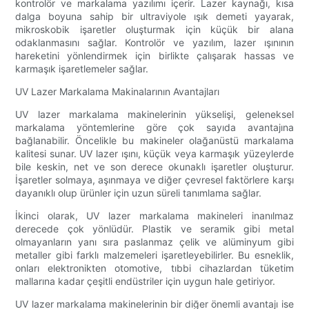
kontrolör ve markalama yazılımı içerir. Lazer kaynağı, kısa
dalga boyuna sahip bir ultraviyole ışık demeti yayarak,
mikroskobik işaretler oluşturmak için küçük bir alana
odaklanmasını sağlar. Kontrolör ve yazılım, lazer ışınının
hareketini yönlendirmek için birlikte çalışarak hassas ve
karmaşık işaretlemeler sağlar.
UV Lazer Markalama Makinalarının Avantajları
UV lazer markalama makinelerinin yükselişi, geleneksel
markalama yöntemlerine göre çok sayıda avantajına
bağlanabilir. Öncelikle bu makineler olağanüstü markalama
kalitesi sunar. UV lazer ışını, küçük veya karmaşık yüzeylerde
bile keskin, net ve son derece okunaklı işaretler oluşturur.
İşaretler solmaya, aşınmaya ve diğer çevresel faktörlere karşı
dayanıklı olup ürünler için uzun süreli tanımlama sağlar.
İkinci olarak, UV lazer markalama makineleri inanılmaz
derecede çok yönlüdür. Plastik ve seramik gibi metal
olmayanların yanı sıra paslanmaz çelik ve alüminyum gibi
metaller gibi farklı malzemeleri işaretleyebilirler. Bu esneklik,
onları elektronikten otomotive, tıbbi cihazlardan tüketim
mallarına kadar çeşitli endüstriler için uygun hale getiriyor.
UV lazer markalama makinelerinin bir diğer önemli avantajı ise