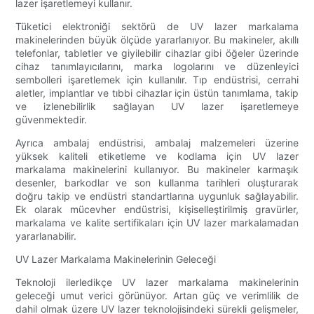
lazer işaretlemeyi kullanır.
Tüketici elektroniği sektörü de UV lazer markalama
makinelerinden büyük ölçüde yararlanıyor. Bu makineler, akıllı
telefonlar, tabletler ve giyilebilir cihazlar gibi öğeler üzerinde
cihaz tanımlayıcılarını, marka logolarını ve düzenleyici
sembolleri işaretlemek için kullanılır. Tıp endüstrisi, cerrahi
aletler, implantlar ve tıbbi cihazlar için üstün tanımlama, takip
ve izlenebilirlik sağlayan UV lazer işaretlemeye
güvenmektedir.
Ayrıca ambalaj endüstrisi, ambalaj malzemeleri üzerine
yüksek kaliteli etiketleme ve kodlama için UV lazer
markalama makinelerini kullanıyor. Bu makineler karmaşık
desenler, barkodlar ve son kullanma tarihleri ​​oluşturarak
doğru takip ve endüstri standartlarına uygunluk sağlayabilir.
Ek olarak mücevher endüstrisi, kişiselleştirilmiş gravürler,
markalama ve kalite sertifikaları için UV lazer markalamadan
yararlanabilir.
UV Lazer Markalama Makinelerinin Geleceği
Teknoloji ilerledikçe UV lazer markalama makinelerinin
geleceği umut verici görünüyor. Artan güç ve verimlilik de
dahil olmak üzere UV lazer teknolojisindeki sürekli gelişmeler,