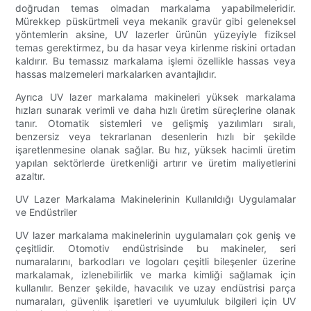
doğrudan temas olmadan markalama yapabilmeleridir.
Mürekkep püskürtmeli veya mekanik gravür gibi geleneksel
yöntemlerin aksine, UV lazerler ürünün yüzeyiyle fiziksel
temas gerektirmez, bu da hasar veya kirlenme riskini ortadan
kaldırır. Bu temassız markalama işlemi özellikle hassas veya
hassas malzemeleri markalarken avantajlıdır.
Ayrıca UV lazer markalama makineleri yüksek markalama
hızları sunarak verimli ve daha hızlı üretim süreçlerine olanak
tanır. Otomatik sistemleri ve gelişmiş yazılımları sıralı,
benzersiz veya tekrarlanan desenlerin hızlı bir şekilde
işaretlenmesine olanak sağlar. Bu hız, yüksek hacimli üretim
yapılan sektörlerde üretkenliği artırır ve üretim maliyetlerini
azaltır.
UV Lazer Markalama Makinelerinin Kullanıldığı Uygulamalar
ve Endüstriler
UV lazer markalama makinelerinin uygulamaları çok geniş ve
çeşitlidir. Otomotiv endüstrisinde bu makineler, seri
numaralarını, barkodları ve logoları çeşitli bileşenler üzerine
markalamak, izlenebilirlik ve marka kimliği sağlamak için
kullanılır. Benzer şekilde, havacılık ve uzay endüstrisi parça
numaraları, güvenlik işaretleri ve uyumluluk bilgileri için UV