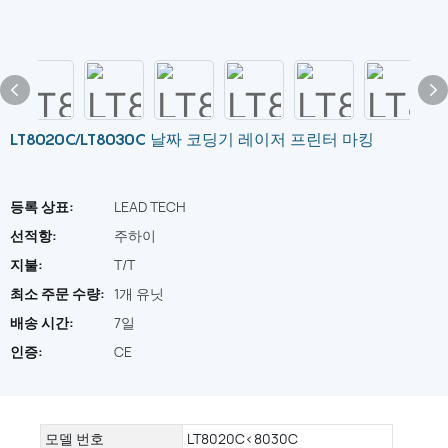
LT8020C/LT8030C 날짜 코딩기 레이저 프린터 마킹
등록 상표:
LEAD TECH
선적항:
주하이
지불:
T/T
최소 주문 수량:
1개 유닛
배송 시간:
7일
인증:
CE
모델 번호
LT8020C<8030C