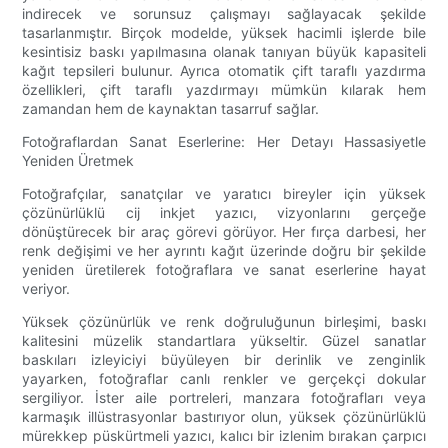
indirecek ve sorunsuz çalışmayı sağlayacak şekilde
tasarlanmıştır. Birçok modelde, yüksek hacimli işlerde bile
kesintisiz baskı yapılmasına olanak tanıyan büyük kapasiteli
kağıt tepsileri bulunur. Ayrıca otomatik çift taraflı yazdırma
özellikleri, çift taraflı yazdırmayı mümkün kılarak hem
zamandan hem de kaynaktan tasarruf sağlar.
Fotoğraflardan Sanat Eserlerine: Her Detayı Hassasiyetle
Yeniden Üretmek
Fotoğrafçılar, sanatçılar ve yaratıcı bireyler için yüksek
çözünürlüklü cij inkjet yazıcı, vizyonlarını gerçeğe
dönüştürecek bir araç görevi görüyor. Her fırça darbesi, her
renk değişimi ve her ayrıntı kağıt üzerinde doğru bir şekilde
yeniden üretilerek fotoğraflara ve sanat eserlerine hayat
veriyor.
Yüksek çözünürlük ve renk doğruluğunun birleşimi, baskı
kalitesini müzelik standartlara yükseltir. Güzel sanatlar
baskıları izleyiciyi büyüleyen bir derinlik ve zenginlik
yayarken, fotoğraflar canlı renkler ve gerçekçi dokular
sergiliyor. İster aile portreleri, manzara fotoğrafları veya
karmaşık illüstrasyonlar bastırıyor olun, yüksek çözünürlüklü
mürekkep püskürtmeli yazıcı, kalıcı bir izlenim bırakan çarpıcı