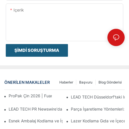
Içerik
ŞIMDI SORUŞTURMA
ÖNERILEN MAKALELER
Haberler
Başvuru
Blog Gönderisi
ProPak Çin 2026 | Fuar Biter, Hizmetimiz Bitmez
LEAD TECH Düsseldorf'taki Inte
LEAD TECH PR Newswire'da yer aldı: Interpack 2026 Almanya'da
Parça İşaretleme Yöntemleri: L
Esnek Ambalaj Kodlama ve İşaretleme İçin En İyi Teknolojileri S
Lazer Kodlama Gıda ve İçecek 