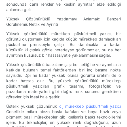
sonucunda canlı renkler ve keskin ayrıntılar elde edildiği
anlamına gelir.
Yüksek Çözünürlüklü Yazdırmayı Anlamak: Benzeri
Görülmemiş Netlik ve Ayrıntı
Yüksek çözünürlüklü mürekkep püskürtmeli yazıcı, bir
görüntü oluşturmak için kağıda küçük mürekkep damlacıkları
püskürtme prensibiyle çalışır. Bu damlacıklar o kadar
küçüktür ki çıplak gözle neredeyse görünmezler, bu da her
ayrıntının kusursuz bir hassasiyetle yakalanmasını sağlar.
Yüksek çözünürlüklü baskıların şaşırtıcı netliğine ve ayrıntısına
katkıda bulunan temel faktörlerden biri inç başına nokta
sayısıdır. Dpi ne kadar yüksek olursa görüntü üretimi de o
kadar hassas olur. Bu, yüksek çözünürlüklü mürekkep
püskürtmeli yazıcıları grafik tasarım, fotoğrafçılık ve
pazarlama materyalleri gibi doğru renk sunumu gerektiren
görevler için ideal hale getirir.
Üstelik yüksek çözünürlük
cij mürekkep püskürtmeli yazıcı
Genellikle mikro piezo baskı kafaları ve boya bazlı veya
pigment bazlı mürekkepler gibi gelişmiş baskı teknolojilerini
içerir. Bu teknolojiler, en yüksek renk doğruluğunu, uzun