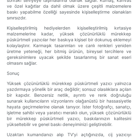
sonraki seviyeye taşımalarına olanak sağlar. Kumaş, kanvas
ve özel kağıtlar da dahil olmak üzere çeşitli malzemelere
baskı yapabilme özelliği sayesinde kişiselleştirme olanakları
sınırsızdır.
Kişiselleştirilmiş hediyelerden kişiselleştirilmiş kırtasiye
malzemelerine kadar, yüksek çözünürlüklü mürekkep
püskürtmeli yazıcılar her baskıya kişisel bir dokunuş eklemeyi
kolaylaştırır. Karmaşık tasarımları ve canlı renkleri yeniden
üretme yeteneği, her bitmiş ürünün, bireysel tercihlere ve
gereksinimlere uyacak şekilde tasarlanmış bir sanat eseri
olmasını sağlar.
Sonuç
Yüksek çözünürlüklü mürekkep püskürtmeli yazıcı yalnızca
yazdırmaya yönelik bir araç değildir; sonsuz olasılıklara açılan
bir kapıdır. Benzersiz netlik, ayrıntı ve renk doğruluğu
sunarak kullanıcıların vizyonlarını olağanüstü bir hassasiyetle
hayata geçirmelerine olanak tanıyor. İster fotoğrafçı, sanatçı,
işletme sahibi veya yaratıcı meraklı olun, yüksek çözünürlüklü
bir mürekkep püskürtmeli yazıcı, baskılarınızın kalitesini
yükseltebilir ve genel baskı deneyiminizi geliştirebilir.
Uzaktan kumandanızı alıp TV'yi açtığınızda, cij yazıcıyı