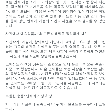
빠른 인쇄 기능 외에도 고해상도 잉크젯 프린터는 가동 중지 시간
을 최소화하고 번거로움 없는 작동을 보장하도록 설계되었습니
다. 많은 모델에는 대용량 용지함이 장착되어 있어 대용량 작업
중에도 중단 없이 인쇄할 수 있습니다. 또한 자동 양면 인쇄 기능
을 통해 양면 인쇄가 가능해 시간과 자원을 모두 절약할 수 있습
니다.
사진에서 예술작품까지: 모든 디테일을 정밀하게 재현
사진작가, 예술가, 창의적인 개인에게 고해상도 CIJ 잉크젯 프린
터는 그들의 비전을 현실로 바꾸는 매체 역할을 합니다. 모든 붓
놀림, 모든 색상 변화, 모든 세부 사항이 종이에 정확하게 재현되
어 사진과 예술 작품에 생명력을 불어넣습니다.
고해상도와 색상 정확도의 조합으로 인쇄 품질이 박물관 수준의
표준으로 향상됩니다. 미술 인쇄물은 보는 사람을 사로잡는 깊이
와 풍부함을 발산하며, 사진은 선명한 색상과 생생한 질감을 보여
줍니다. 가족 초상화, 풍경 사진, 복잡한 일러스트레이션 등 무엇
을 인쇄하든 고해상도 잉크젯 프린터를 사용하면 오래 지속되는
인상을 남기는 멋진 인쇄물을 만들 수 있습니다.
무한한 응용: 인쇄의 지평 확장
1. 마케팅 자료부터 판촉물까지: 귀하의 브랜드를 우수하게 표현
하세요