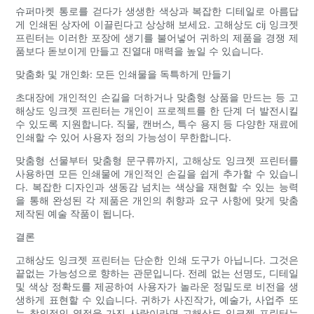
슈퍼마켓 통로를 걷다가 생생한 색상과 복잡한 디테일로 아름답
게 인쇄된 상자에 이끌린다고 상상해 보세요. 고해상도 cij 잉크젯
프린터는 이러한 포장에 생기를 불어넣어 귀하의 제품을 경쟁 제
품보다 돋보이게 만들고 진열대 매력을 높일 수 있습니다.
맞춤화 및 개인화: 모든 인쇄물을 독특하게 만들기
초대장에 개인적인 손길을 더하거나 맞춤형 상품을 만드는 등 고
해상도 잉크젯 프린터는 개인이 프로젝트를 한 단계 더 발전시킬
수 있도록 지원합니다. 직물, 캔버스, 특수 용지 등 다양한 재료에
인쇄할 수 있어 사용자 정의 가능성이 무한합니다.
맞춤형 선물부터 맞춤형 문구류까지, 고해상도 잉크젯 프린터를
사용하면 모든 인쇄물에 개인적인 손길을 쉽게 추가할 수 있습니
다. 복잡한 디자인과 생동감 넘치는 색상을 재현할 수 있는 능력
을 통해 완성된 각 제품은 개인의 취향과 요구 사항에 맞게 맞춤
제작된 예술 작품이 됩니다.
결론
고해상도 잉크젯 프린터는 단순한 인쇄 도구가 아닙니다. 그것은
끝없는 가능성으로 향하는 관문입니다. 전례 없는 선명도, 디테일
및 색상 정확도를 제공하여 사용자가 놀라운 정밀도로 비전을 생
생하게 표현할 수 있습니다. 귀하가 사진작가, 예술가, 사업주 또
는 창의적인 열정을 가진 사람이라면 고해상도 잉크젯 프린터는