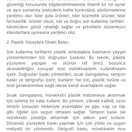
güvenliği konusunda bilgilendirilmesinde önemli bir rol oynar
ve aynı zamanda üreticilerin kalite kontrolünü sürdürmelerine
yardımcı olur. İster gıda ürünleri, ister kozmetik ürünler, ister
farmasötik ürünler olsun, net ve doğru son kullanma tarihleri ​​
tüketicilere gönül rahatlığı sağlar ve şirketlerin düzenleyici
standartlara uymasına yardımcı olur.
2. Plastik Yüzeylere Direkt Baskı:
Son kullanma tarihlerini plastik ambalajlara basmanın yaygın
yöntemlerinden biri doğrudan baskıdır. Bu teknik, plastik
yüzeylere yapışan ve ürünün raf ömrü boyunca
okunabilirliğini koruyan özel mürekkeplerin kullanılmasını
içerir. Doğrudan baskı yöntemleri, sıcak damgalama, tampon
baskı ve serigrafiyi içerir; bunların her biri, plastik türüne ve
özel gereksinimlere bağlı olarak kendi avantajlarını sağlar.
Sıcak damgalama, mürekkebi plastik malzemeye aktarmak
için ısıtılmış bir kalıp kullanır. Bu yöntem, yüksek kaliteli, uzun
ömürlü sonuçları nedeniyle avantajlıdır ve şişe, kap ve tüp
gibi öğeler için uygun olmasını sağlar. Tampon baskı ise
mürekkebi plastiğe aktarmak için silikon ped kullanır.
Düzensiz yüzeylere baskı yapmak için çok yönlü ve uygun
maliyetli bir yöntemdir. Serigrafi baskı, mürekkebin ince