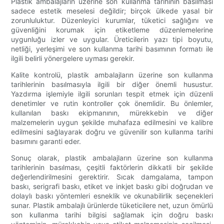
Plastik ambalajların üzerine son kullanma tarihinin basılması
sadece estetik meselesi değildir; birçok ülkede yasal bir
zorunluluktur. Düzenleyici kurumlar, tüketici sağlığını ve
güvenliğini korumak için etiketleme düzenlemelerine
uygunluğu izler ve uygular. Üreticilerin yazı tipi boyutu,
netliği, yerleşimi ve son kullanma tarihi basımının formatı ile
ilgili belirli yönergelere uyması gerekir.
Kalite kontrolü, plastik ambalajların üzerine son kullanma
tarihlerinin basılmasıyla ilgili bir diğer önemli husustur.
Yazdırma işlemiyle ilgili sorunları tespit etmek için düzenli
denetimler ve rutin kontroller çok önemlidir. Bu önlemler,
kullanılan baskı ekipmanının, mürekkebin ve diğer
malzemelerin uygun şekilde muhafaza edilmesini ve kalibre
edilmesini sağlayarak doğru ve güvenilir son kullanma tarihi
basımını garanti eder.
Sonuç olarak, plastik ambalajların üzerine son kullanma
tarihlerinin basılması, çeşitli faktörlerin dikkatli bir şekilde
değerlendirilmesini gerektirir. Sıcak damgalama, tampon
baskı, serigrafi baskı, etiket ve inkjet baskı gibi doğrudan ve
dolaylı baskı yöntemleri esneklik ve okunabilirlik seçenekleri
sunar. Plastik ambalajlı ürünlerde tüketicilere net, uzun ömürlü
son kullanma tarihi bilgisi sağlamak için doğru baskı