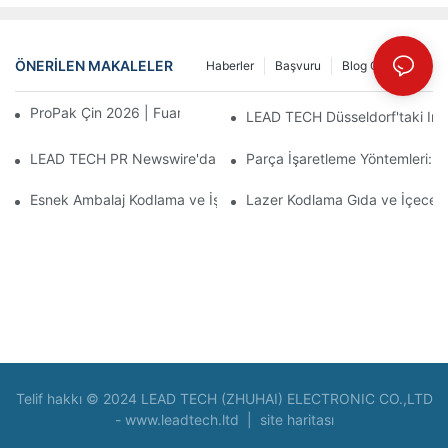
ÖNERILEN MAKALELER
Haberler
Başvuru
Blog Gönderisi
ProPak Çin 2026 | Fuar Biter, Hizmetimiz Bitmez
LEAD TECH Düsseldorf'taki Inte
LEAD TECH PR Newswire'da yer aldı: Interpack 2026 Almanya'da
Parça İşaretleme Yöntemleri: L
Esnek Ambalaj Kodlama ve İşaretleme İçin En İyi Teknolojileri S
Lazer Kodlama Gıda ve İçecek 
Telif hakkı © 2024 LEAD TECH (ZHUHAI) ELECTRONIC CO.,LTD
-
www.leadtech.ltd
|
site haritası