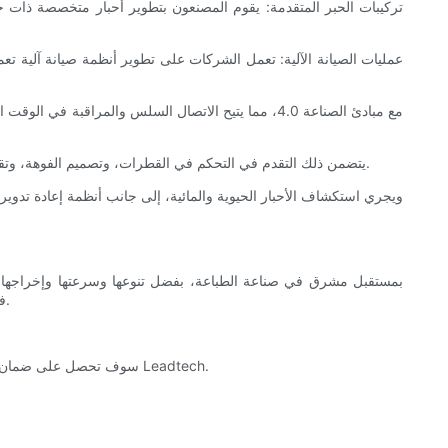
4. تحسين الدقة: يستثمر المصنعون في الأبحاث لتحسين دقة تقنية نفث الحبر CIJ. يتضمن ذلك التقدم في التحكم في القطرات، وتصميم الفوهة، وتقنية رأس الطباعة، مما يوفر مطبوعات بدقة أعلى وتفاصيل أكثر دقة.
الطلب. ومع الابتكارات المستمرة التي تعالج حدودها، ستستمر تقنية نفث الحبر CIJ في التطور، مما يوفر حلول طباعة غير مسبوقة في السنوات القادمة.
لتقليل تكاليف الإنتاج، احصل على آلة طباعة التاريخ من LEAD TECH Technology Co., Ltd.، سوف تحصل على ضمان عالي الجودة بسعر مناسب في المقابل. قم بزيارة كود Leadtech.