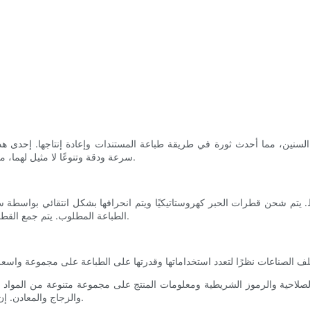
، مما أحدث ثورة في طريقة طباعة المستندات وإعادة إنتاجها. إحدى هذه التقنيات
الطباعة النافثة للحبر من CIJ سرعة ودقة وتنوعًا لا مثيل لهما، مما يجعلها منافسًا رئيسيًا لمستقبل الطباعة.
الطباعة المطلوب. يتم جمع القطرات غير المنحرفة وإعادة تدويرها، مما يضمن الحد الأدنى من هدر الحبر.
والزجاج والمعادن. إن إمكانيات الطباعة عالية السرعة تجعلها مثالية لخطوط الإنتاج المستمرة.