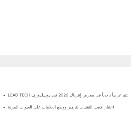
LEAD TEC يختتم عرضاً ناجحاً في معرض إنترباك 2026 في دوسلدورف
اختيار أفضل التقنيات لترميز ووضع العلامات على العبوات المرنة