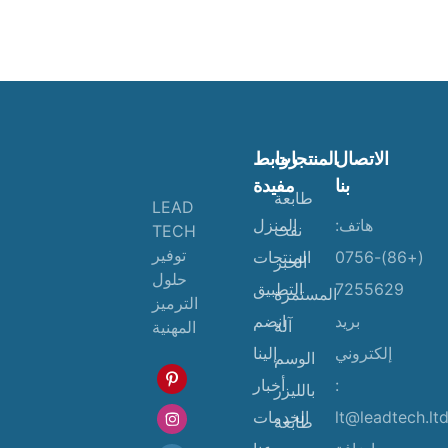
الاتصال
المنتجات
روابط
بنا
مفيدة
طابعة
LEAD
هاتف:
المنزل
نفث
TECH
توفير
(+86)-0756
المنتجات
الحبر
حلول
7255629
التطبيق
المستمرة
الترميز
بريد
انضم
آلة
المهنية
إلكتروني
إلينا
الوسم
:
أخبار
بالليزر
lt@leadtech.lt
الخدمات
طابعة