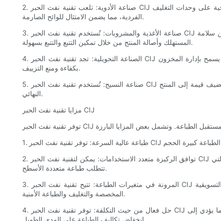
2. صناعة الأدوية: تلعب تقنية نفث الحبر CIJ دورًا حاسمًا في صناعة الأدوية، حيث تعد إمكانية تتبع المنتج أمرًا ضروريًا. فهو يتيح طباعة أرقام الدُفعات الدقيقة وأكواد الدفعة وتواريخ انتهاء الصلاحية على وحدات التغليف
الفردية، مما يضمن الامتثال للوائح الصارمة.
3. صناعة الأغذية والمشروبات: تُستخدم تقنية نفث الحبر CIJ على نطاق واسع في صناعة الأغذية والمشروبات لطباعة المعلومات المهمة عن مواد التعبئة والتغليف، مثل المعلومات الغذائية والمكونات. فهو يضمن سلامة
المستهلك وأصالة المنتج من خلال تمكين التتبع والتتبع بسهولة.
4. الصناعة التحويلية: تجد تقنية نفث الحبر CIJ تطبيقًا في الصناعة التحويلية، حيث تساعد في وضع علامات على المنتجات بمعلومات مهمة مثل الأرقام التسلسلية وتواريخ الإنتاج والشعارات. وهذا يسمح بإدارة المخزون
بكفاءة ومنع التزييف.
5. صناعة النسيج: تُستخدم تقنية نفث الحبر CIJ أيضًا في صناعة النسيج لطباعة الأنماط والتصميمات والملصقات المعقدة على الأقمشة. وهذا يتيح خيارات تخصيص العلامة التجارية والتخصيص، مما يضيف قيمة إلى المنتج
النهائي.
مزايا تقنية نفث الحبر CIJ
2. توافق الركيزة متعدد الاستخدامات: يمكن لتقنية نفث الحبر CIJ الطباعة على مجموعة واسعة من الركائز، بما في ذلك الورق والبلاستيك والمعادن والزجاج والمنسوجات. يفتح هذا التنوع إمكانيات جديدة للصناعات التي
تتطلب طباعة متعددة الأسطح.
3. المرونة في متغيرات الطباعة: تتيح تقنية نفث الحبر CIJ مرونة طباعة متغيرات، مثل طباعة البيانات المتغيرة، مما يسمح لكل قطعة مطبوعة بأن تكون فريدة من نوعها. تعتبر هذه الميزة ضرورية للمواد التسويقية
المخصصة والتغليف والطباعة الأمنية.
4. حل فعال من حيث التكلفة: توفر تقنية نفث الحبر CIJ حلولاً فعالة من حيث التكلفة نظرًا للحد الأدنى من هدر الحبر وعمليات الإنتاج الفعالة. تؤدي إعادة تدوير الحبر غير المستخدم إلى تقليل الاستهلاك، مما يؤدي إلى
انخفاض تكاليف الطباعة على المدى الطويل.