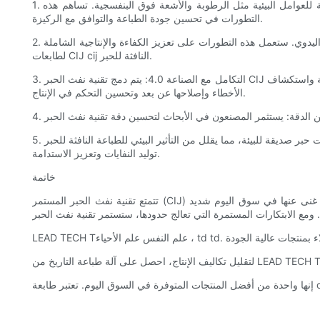
1. تركيبات الحبر المتقدمة: يقوم المصنعون بتطوير أحبار متخصصة ذات خصائص محسنة، مثل أوقات تجفيف أسرع، وتحسين الالتصاق، وزيادة المقاومة للعوامل البيئية مثل الرطوبة والأشعة فوق البنفسجية. تساهم هذه
التطورات في تحسين جودة الطباعة والتوافق مع الركيزة.
2. عمليات الصيانة الآلية: تعمل الشركات على تطوير أنظمة صيانة آلية تعمل على تحسين استخدام الحبر وتقليل وقت التوقف عن العمل وتقليل التدخل اليدوي. ستعمل هذه التطورات على تعزيز الكفاءة والإنتاجية الشاملة
لطابعات CIJ cij النافثة للحبر.
3. التكامل مع الصناعة 4.0: يتم دمج تقنية نفث الحبر CIJ مع مبادئ الصناعة 4.0، مما يتيح الاتصال السلس والمراقبة في الوقت الفعلي واتخاذ القرارات المستندة إلى البيانات. يسمح هذا التكامل بالصيانة التنبؤية واستكشاف
الأخطاء وإصلاحها عن بعد وتحسين التحكم في الإنتاج.
5. المبادرات الصديقة للبيئة: تعمل الشركات على تطوير تركيبات حبر صديقة للبيئة، مما يقلل من التأثير البيئي للطباعة النافثة للحبر CIJ. ويجري استكشاف الأحبار الحيوية والمائية، إلى جانب أنظمة إعادة تدوير الحبر، لتقليل
توليد النفايات وتعزيز الاستدامة.
خاتمة
تتمتع تقنية نفث الحبر المستمر (CIJ) بمستقبل مشرق في صناعة الطباعة، بفضل تنوعها وسرعتها وإخراجها عالي الجودة. إن تطبيقاتها واسعة النطاق في مختلف الصناعات تجعلها أداة لا غنى عنها في سوق اليوم شديد