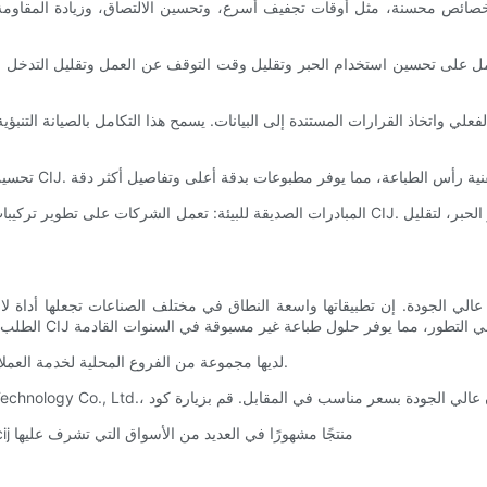
LEAD TECH Tعلم النفس علم الأحياء ، td td. لديها مجموعة من الفروع المحلية لخدمة العملاء بمنتجات عالية الجودة.
إنها واحدة من أفضل المنتجات المتوفرة في السوق اليوم. تعتبر طابعة cij منتجًا مشهورًا في العديد من الأسواق التي تشرف عليها