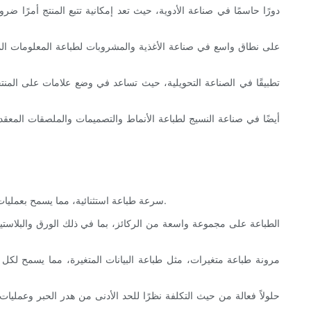
1. طباعة عالية السرعة: توفر تقنية نفث الحبر CIJ سرعة طباعة استثنائية، مما يسمح بعمليات إنتاج أكثر كفاءة وحساسية للوقت. وهذا يجعلها مثالية للصناعات ذات متطلبات الطباعة كبيرة الحجم.