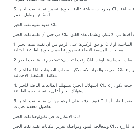
5. مخرجات طباعة عالية الجودة: تضمن تقنية نفث الحبر CIJ إخراج طباعة عالية الجودة بمطبوعات حادة ونابضة بالحياة ومتينة. تساهم تركيبات الحبر المتقدمة والتحكم الدقيق في القطرات في الحصول على دقة طباعة
استثنائية وطول العمر.
حدود تقنية نفث الحبر CIJ
1. توافق الركيزة: على الرغم من أن تقنية نفث الحبر CIJ توفر توافقًا متعدد الاستخدامات مع الركيزة، إلا أنها قد تواجه تحديات عند العمل مع أسطح عالية الامتصاص أو غير موحدة. قد تكون المعالجة السطحية المناسبة أو
المعالجات المسبقة الإضافية ضرورية لضمان جودة الطباعة المثالية.
3. الصيانة والمواد الاستهلاكية: تتطلب الطابعات النافثة للحبر CIJ cij صيانة دورية واستبدال المواد الاستهلاكية مثل خراطيش الحبر ورؤوس الطباعة. قد تؤدي أنشطة الصيانة هذه إلى تعطيل عملية الطباعة مؤقتًا وتزيد من
تكاليف التشغيل الإجمالية.
4. استهلاك الحبر: تستهلك الطابعات النافثة للحبر CIJ cij كمية معينة من الحبر أثناء إجراءات بدء التشغيل والتنظيف والصيانة. يمكن أن يؤدي ذلك إلى إهدار الحبر، خاصة في عمليات الطباعة صغيرة الحجم حيث يكون
استهلاك الحبر أعلى بالنسبة لحجم الطباعة.
5. قيود الدقة: على الرغم من أن تقنية نفث الحبر CIJ توفر مطبوعات عالية الجودة، إلا أنها قد تكون بها قيود من حيث الدقة عند مقارنتها بتقنيات الطباعة الأخرى مثل الطباعة بالليزر. قد يشكل إنجاز نص صغير للغاية أو
تفاصيل معقدة تحديات.
الابتكارات في تكنولوجيا نفث الحبر CIJ