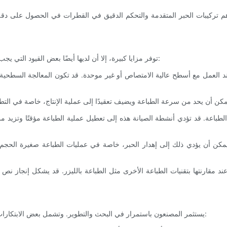
في حين أن تقنية نفث الحبر CIJ توفر مزايا كبيرة، إلا أن لديها أيضًا بعض القيود التي يجب أخذها في الاعتبار. وتشمل هذه القيود:
ولمعالجة القيود ومواصلة تعزيز إمكانات تقنية نفث الحبر CIJ، يستثمر المصنعون باستمرار في البحث والتطوير. وتشمل بعض الابتكارات البارزة: