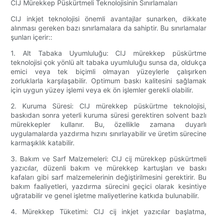
CIJ Mürekkep Püskürtmeli Teknolojisinin Sınırlamaları
CIJ inkjet teknolojisi önemli avantajlar sunarken, dikkate
alınması gereken bazı sınırlamalara da sahiptir. Bu sınırlamalar
şunları içerir::
1. Alt Tabaka Uyumluluğu: CIJ mürekkep püskürtme
teknolojisi çok yönlü alt tabaka uyumluluğu sunsa da, oldukça
emici veya tek biçimli olmayan yüzeylerle çalışırken
zorluklarla karşılaşabilir. Optimum baskı kalitesini sağlamak
için uygun yüzey işlemi veya ek ön işlemler gerekli olabilir.
2. Kuruma Süresi: CIJ mürekkep püskürtme teknolojisi,
baskıdan sonra yeterli kuruma süresi gerektiren solvent bazlı
mürekkepler kullanır. Bu, özellikle zamana duyarlı
uygulamalarda yazdırma hızını sınırlayabilir ve üretim sürecine
karmaşıklık katabilir.
3. Bakım ve Sarf Malzemeleri: CIJ cij mürekkep püskürtmeli
yazıcılar, düzenli bakım ve mürekkep kartuşları ve baskı
kafaları gibi sarf malzemelerinin değiştirilmesini gerektirir. Bu
bakım faaliyetleri, yazdırma sürecini geçici olarak kesintiye
uğratabilir ve genel işletme maliyetlerine katkıda bulunabilir.
4. Mürekkep Tüketimi: CIJ cij inkjet yazıcılar başlatma,