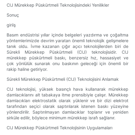
CIJ Mürekkep Püskürtmeli Teknolojisindeki Yenilikler
Sonuç
giriiş
Basım endüstrisi yıllar içinde belgeleri yazdırma ve çoğaltma
yöntemlerimizde devrim yaratan önemli teknolojik gelişmelere
tanık oldu. İvme kazanan çığır açıcı teknolojilerden biri de
Sürekli Mürekkep Püskürtmeli (CIJ) teknolojisidir. CIJ
mürekkep püskürtmeli baskı, benzersiz hız, hassasiyet ve
çok yönlülük sunarak onu baskının geleceği için önemli bir
rakip haline getiriyor.
Sürekli Mürekkep Püskürtmeli (CIJ) Teknolojisini Anlamak
CIJ teknolojisi, yüksek basınçlı hava kullanarak mürekkep
damlacıklarını alt tabakaya itme prensibiyle çalışır. Mürekkep
damlacıkları elektrostatik olarak yüklenir ve bir dizi elektrot
tarafından seçici olarak saptırılarak istenen baskı yüzeyine
yönlendirilir. Saptırılmayan damlacıklar toplanır ve yeniden
sirküle edilir, böylece minimum mürekkep israfı sağlanır.
CIJ Mürekkep Püskürtmeli Teknolojisinin Uygulamaları