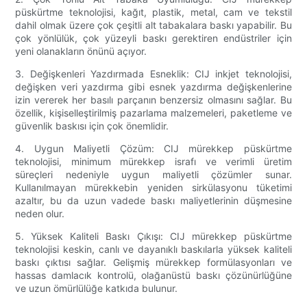
püskürtme teknolojisi, kağıt, plastik, metal, cam ve tekstil
dahil olmak üzere çok çeşitli alt tabakalara baskı yapabilir. Bu
çok yönlülük, çok yüzeyli baskı gerektiren endüstriler için
yeni olanakların önünü açıyor.
3. Değişkenleri Yazdırmada Esneklik: CIJ inkjet teknolojisi,
değişken veri yazdırma gibi esnek yazdırma değişkenlerine
izin vererek her basılı parçanın benzersiz olmasını sağlar. Bu
özellik, kişiselleştirilmiş pazarlama malzemeleri, paketleme ve
güvenlik baskısı için çok önemlidir.
4. Uygun Maliyetli Çözüm: CIJ mürekkep püskürtme
teknolojisi, minimum mürekkep israfı ve verimli üretim
süreçleri nedeniyle uygun maliyetli çözümler sunar.
Kullanılmayan mürekkebin yeniden sirkülasyonu tüketimi
azaltır, bu da uzun vadede baskı maliyetlerinin düşmesine
neden olur.
5. Yüksek Kaliteli Baskı Çıkışı: CIJ mürekkep püskürtme
teknolojisi keskin, canlı ve dayanıklı baskılarla yüksek kaliteli
baskı çıktısı sağlar. Gelişmiş mürekkep formülasyonları ve
hassas damlacık kontrolü, olağanüstü baskı çözünürlüğüne
ve uzun ömürlülüğe katkıda bulunur.