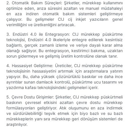
2. Otomatik Bakım Süreçleri: Şirketler, mürekkep kullanımını
optimize eden, arıza süresini azaltan ve manuel müdahaleyi
en aza indiren otomatik bakım sistemleri geliştirmeye
çalışıyor. Bu gelişmeler CIJ cij inkjet yazıcıların genel
verimliliğini ve üretkenliğini artıracak.
3. Endüstri 4.0 ile Entegrasyon: CIJ mürekkep püskürtme
teknolojisi, Endüstri 4.0 ilkeleriyle entegre edilerek kesintisiz
bağlantı, gerçek zamanlı izleme ve veriye dayalı karar alma
olanağı sağlıyor. Bu entegrasyon, kestirimci bakıma, uzaktan
sorun gidermeye ve gelişmiş üretim kontrolüne olanak tanır.
4. Hassasiyet Geliştirme: Üreticiler, CIJ mürekkep püskürtme
teknolojisinin hassasiyetini artırmak için araştırmalara yatırım
yapıyor. Bu, daha yüksek çözünürlüklü baskılar ve daha ince
ayrıntılar sunan damlacık kontrolü, püskürtme ucu tasarımı ve
yazdırma kafası teknolojisindeki gelişmeleri içerir.
5. Çevre Dostu Girişimler: Şirketler, CIJ mürekkep püskürtmeli
baskının çevresel etkisini azaltan çevre dostu mürekkep
formülasyonları geliştiriyor. Atık oluşumunu en aza indirmek
ve sürdürülebilirliği teşvik etmek için biyo bazlı ve su bazlı
mürekkeplerin yanı sıra mürekkep geri dönüşüm sistemleri de
araştırılıyor.