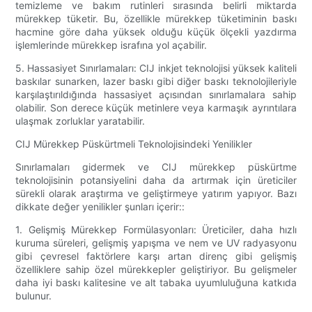
temizleme ve bakım rutinleri sırasında belirli miktarda
mürekkep tüketir. Bu, özellikle mürekkep tüketiminin baskı
hacmine göre daha yüksek olduğu küçük ölçekli yazdırma
işlemlerinde mürekkep israfına yol açabilir.
5. Hassasiyet Sınırlamaları: CIJ inkjet teknolojisi yüksek kaliteli
baskılar sunarken, lazer baskı gibi diğer baskı teknolojileriyle
karşılaştırıldığında hassasiyet açısından sınırlamalara sahip
olabilir. Son derece küçük metinlere veya karmaşık ayrıntılara
ulaşmak zorluklar yaratabilir.
CIJ Mürekkep Püskürtmeli Teknolojisindeki Yenilikler
Sınırlamaları gidermek ve CIJ mürekkep püskürtme
teknolojisinin potansiyelini daha da artırmak için üreticiler
sürekli olarak araştırma ve geliştirmeye yatırım yapıyor. Bazı
dikkate değer yenilikler şunları içerir::
1. Gelişmiş Mürekkep Formülasyonları: Üreticiler, daha hızlı
kuruma süreleri, gelişmiş yapışma ve nem ve UV radyasyonu
gibi çevresel faktörlere karşı artan direnç gibi gelişmiş
özelliklere sahip özel mürekkepler geliştiriyor. Bu gelişmeler
daha iyi baskı kalitesine ve alt tabaka uyumluluğuna katkıda
bulunur.