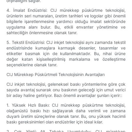
orijinalliğini sağlar.
4. İmalat Endüstrisi: CIJ mürekkep püskürtme teknolojisi,
ürünlerin seri numaraları, üretim tarihleri ​​ve logolar gibi önemli
bilgilerle işaretlenmesine yardımcı olduğu imalat sektöründe
uygulama alanı bulur. Bu, etkili envanter yönetimine ve
sahteciliğin önlenmesine olanak tanır.
5. Tekstil Endüstrisi: CIJ inkjet teknolojisi aynı zamanda tekstil
endüstrisinde kumaşlara karmaşık desenler, tasarımlar ve
etiketler basmak için de kullanılmaktadır. Bu, nihai ürüne
değer katan kişiselleştirilmiş markalama ve özelleştirme
seçeneklerine olanak tanır.
CIJ Mürekkep Püskürtmeli Teknolojisinin Avantajları
CIJ inkjet teknolojisi, geleneksel baskı yöntemlerine göre çok
sayıda avantaj sunarak onu baskının geleceği için umut verici
bir aday haline getiriyor. Bazı önemli avantajlar şunları içerir::
1. Yüksek Hızlı Baskı: CIJ mürekkep püskürtme teknolojisi,
olağanüstü baskı hızı sağlayarak daha verimli ve zamana
duyarlı üretim süreçlerine olanak tanır. Bu, onu yüksek hacimli
baskı gereksinimleri olan endüstriler için ideal kılar.
2. Çok Yönlü Alt Tabaka Uyumluluğu: CIJ mürekkep