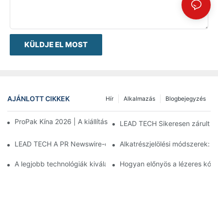
KÜLDJE EL MOST
AJÁNLOTT CIKKEK
Hír
Alkalmazás
Blogbejegyzés
ProPak Kína 2026 | A kiállítás véget ér, a szolgáltatásunk nem
LEAD TECH Sikeresen zárult a d
LEAD TECH A PR Newswire-on bemutatott felhőalapú kódolási m
Alkatrészjelölési módszerek: L
A legjobb technológiák kiválasztása a rugalmas csomagolási kó
Hogyan előnyös a lézeres kódol