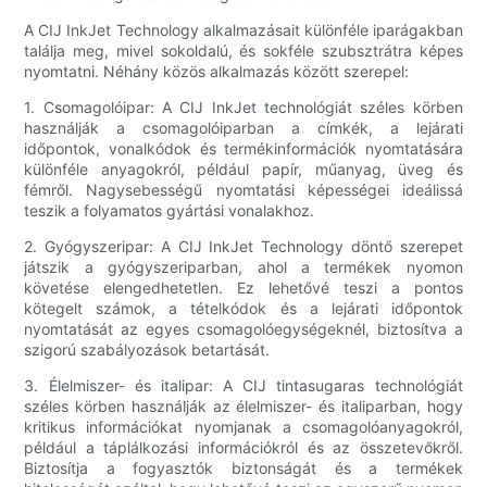
A CIJ InkJet Technology alkalmazásait különféle iparágakban
találja meg, mivel sokoldalú, és sokféle szubsztrátra képes
nyomtatni. Néhány közös alkalmazás között szerepel:
1. Csomagolóipar: A CIJ InkJet technológiát széles körben
használják a csomagolóiparban a címkék, a lejárati
időpontok, vonalkódok és termékinformációk nyomtatására
különféle anyagokról, például papír, műanyag, üveg és
fémről. Nagysebességű nyomtatási képességei ideálissá
teszik a folyamatos gyártási vonalakhoz.
2. Gyógyszeripar: A CIJ InkJet Technology döntő szerepet
játszik a gyógyszeriparban, ahol a termékek nyomon
követése elengedhetetlen. Ez lehetővé teszi a pontos
kötegelt számok, a tételkódok és a lejárati időpontok
nyomtatását az egyes csomagolóegységeknél, biztosítva a
szigorú szabályozások betartását.
3. Élelmiszer- és italipar: A CIJ tintasugaras technológiát
széles körben használják az élelmiszer- és italiparban, hogy
kritikus információkat nyomjanak a csomagolóanyagokról,
például a táplálkozási információkról és az összetevőkről.
Biztosítja a fogyasztók biztonságát és a termékek