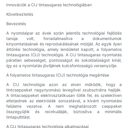
Innovációk a CIJ tintasugaras technológiában
Következtetés
Bevezetés
A nyomdaipar az évek során jelentős technológiai fejlődés
tanúja volt, forradalmasítva a dokumentumok
kinyomtatásának és reprodukálásának módját. Az egyik ilyen
áttörési technológia, amely lendületet kapott, a folyamatos
tintasugaras (CIJ) technológia. A CIJ tintasugaras nyomtatás
páratlan sebességet, pontosságot és sokoldalúságot kínál,
így ez a nyomtatás jövőjének kulcsfontosságú versenyzője.
A folyamatos tintasugaras (CIJ) technológia megértése
A CIJ technológia azon az elven működik, hogy a
tintcseppeket nagynyomású levegővel szubsztrátra hajtják.
A tintacseppeket elektrosztatikusan töltik fel, és szelektíven
elterjednek az elektródák sorozatával, a kívánt nyomtatási
felületre vezetve. A nem meghatározott cseppeket
összegyűjtik és recirkulálják, biztosítva a minimális
tintapultitást.
A CIJ tintasugaras technológia alkalmazásai