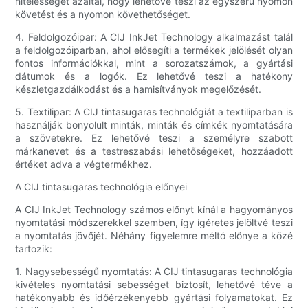
hitelességét azáltal, hogy lehetővé teszi az egyszerű nyomon
követést és a nyomon követhetőséget.
4. Feldolgozóipar: A CIJ InkJet Technology alkalmazást talál
a feldolgozóiparban, ahol elősegíti a termékek jelölését olyan
fontos információkkal, mint a sorozatszámok, a gyártási
dátumok és a logók. Ez lehetővé teszi a hatékony
készletgazdálkodást és a hamisítványok megelőzését.
5. Textilipar: A CIJ tintasugaras technológiát a textiliparban is
használják bonyolult minták, minták és címkék nyomtatására
a szövetekre. Ez lehetővé teszi a személyre szabott
márkanevet és a testreszabási lehetőségeket, hozzáadott
értéket adva a végtermékhez.
A CIJ tintasugaras technológia előnyei
A CIJ InkJet Technology számos előnyt kínál a hagyományos
nyomtatási módszerekkel szemben, így ígéretes jelöltvé teszi
a nyomtatás jövőjét. Néhány figyelemre méltó előnye a közé
tartozik:
1. Nagysebességű nyomtatás: A CIJ tintasugaras technológia
kivételes nyomtatási sebességet biztosít, lehetővé téve a
hatékonyabb és időérzékenyebb gyártási folyamatokat. Ez