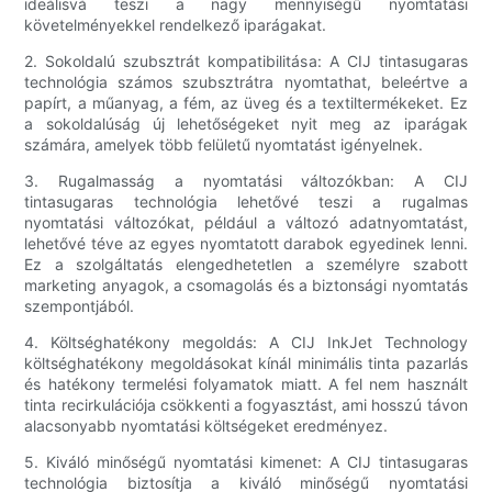
ideálisvá teszi a nagy mennyiségű nyomtatási
követelményekkel rendelkező iparágakat.
2. Sokoldalú szubsztrát kompatibilitása: A CIJ tintasugaras
technológia számos szubsztrátra nyomtathat, beleértve a
papírt, a műanyag, a fém, az üveg és a textiltermékeket. Ez
a sokoldalúság új lehetőségeket nyit meg az iparágak
számára, amelyek több felületű nyomtatást igényelnek.
3. Rugalmasság a nyomtatási változókban: A CIJ
tintasugaras technológia lehetővé teszi a rugalmas
nyomtatási változókat, például a változó adatnyomtatást,
lehetővé téve az egyes nyomtatott darabok egyedinek lenni.
Ez a szolgáltatás elengedhetetlen a személyre szabott
marketing anyagok, a csomagolás és a biztonsági nyomtatás
szempontjából.
4. Költséghatékony megoldás: A CIJ InkJet Technology
költséghatékony megoldásokat kínál minimális tinta pazarlás
és hatékony termelési folyamatok miatt. A fel nem használt
tinta recirkulációja csökkenti a fogyasztást, ami hosszú távon
alacsonyabb nyomtatási költségeket eredményez.
5. Kiváló minőségű nyomtatási kimenet: A CIJ tintasugaras
technológia biztosítja a kiváló minőségű nyomtatási