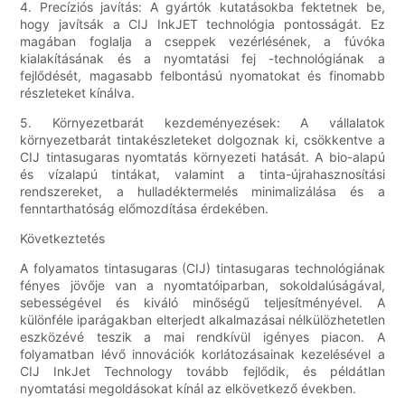
4. Precíziós javítás: A gyártók kutatásokba fektetnek be,
hogy javítsák a CIJ InkJET technológia pontosságát. Ez
magában foglalja a cseppek vezérlésének, a fúvóka
kialakításának és a nyomtatási fej -technológiának a
fejlődését, magasabb felbontású nyomatokat és finomabb
részleteket kínálva.
5. Környezetbarát kezdeményezések: A vállalatok
környezetbarát tintakészleteket dolgoznak ki, csökkentve a
CIJ tintasugaras nyomtatás környezeti hatását. A bio-alapú
és vízalapú tintákat, valamint a tinta-újrahasznosítási
rendszereket, a hulladéktermelés minimalizálása és a
fenntarthatóság előmozdítása érdekében.
Következtetés
A folyamatos tintasugaras (CIJ) tintasugaras technológiának
fényes jövője van a nyomtatóiparban, sokoldalúságával,
sebességével és kiváló minőségű teljesítményével. A
különféle iparágakban elterjedt alkalmazásai nélkülözhetetlen
eszközévé teszik a mai rendkívül igényes piacon. A
folyamatban lévő innovációk korlátozásainak kezelésével a
CIJ InkJet Technology tovább fejlődik, és példátlan
nyomtatási megoldásokat kínál az elkövetkező években.