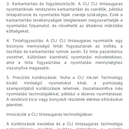
3. Karbantartási és fogyóeszközök: A CIJ CIJ tintasugaras
nyomtatóknak rendszeres karbantartást és cserélők, például
tintapatronok és nyomtatási fejek cseréje szükséges. Ezek a
karbantartási tevékenységek ideiglenesen megzavarhatják a
nyomtatási folyamatot, és növelhetik az általános működési
költségeket.
4. Tintafogyasztás: A CIJ CIJ tintasugaras nyomtatók egy
bizonyos mennyiségű tintát fogyasztanak az indítás, a
tisztítási és karbantartási rutinok során. Ez tinta pazarláshoz
vezethet, különösen kisméretű nyomtatási műveletekben,
ahol a tinta fogyasztása a nyomtatási mennyiséghez
viszonyítva magasabb.
5. Precíziós korlátozások: Noha a CIJ InkJet Technology
kiváló minőségű nyomatokat kínál, a pontosság
szempontjából korlátozások lehetnek, összehasonlítva más
nyomtatási technológiákkal, például a lézeres nyomtatással.
A rendkívül kicsi vagy bonyolult részletek elérése kihívásokat
jelenthet.
Innovációk a CIJ tintasugaras technológiában
A korlátozások kezelése és a CIJ tintasugaras technológia