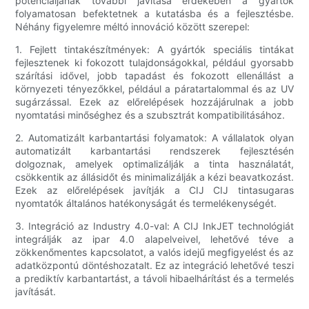
potenciáljának további javítása érdekében a gyártók
folyamatosan befektetnek a kutatásba és a fejlesztésbe.
Néhány figyelemre méltó innováció között szerepel:
1. Fejlett tintakészítmények: A gyártók speciális tintákat
fejlesztenek ki fokozott tulajdonságokkal, például gyorsabb
szárítási idővel, jobb tapadást és fokozott ellenállást a
környezeti tényezőkkel, például a páratartalommal és az UV
sugárzással. Ezek az előrelépések hozzájárulnak a jobb
nyomtatási minőséghez és a szubsztrát kompatibilitásához.
2. Automatizált karbantartási folyamatok: A vállalatok olyan
automatizált karbantartási rendszerek fejlesztésén
dolgoznak, amelyek optimalizálják a tinta használatát,
csökkentik az állásidőt és minimalizálják a kézi beavatkozást.
Ezek az előrelépések javítják a CIJ CIJ tintasugaras
nyomtatók általános hatékonyságát és termelékenységét.
3. Integráció az Industry 4.0-val: A CIJ InkJET technológiát
integrálják az ipar 4.0 alapelveivel, lehetővé téve a
zökkenőmentes kapcsolatot, a valós idejű megfigyelést és az
adatközpontú döntéshozatalt. Ez az integráció lehetővé teszi
a prediktív karbantartást, a távoli hibaelhárítást és a termelés
javítását.