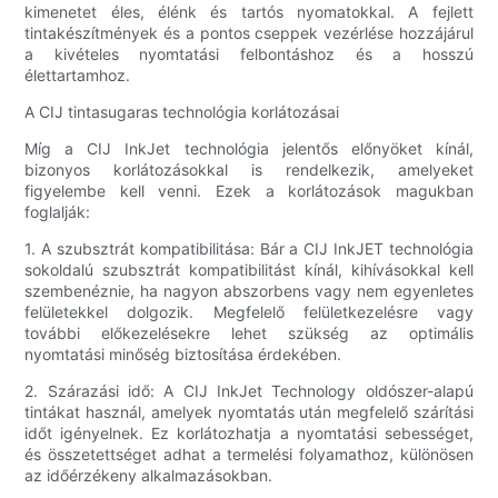
kimenetet éles, élénk és tartós nyomatokkal. A fejlett
tintakészítmények és a pontos cseppek vezérlése hozzájárul
a kivételes nyomtatási felbontáshoz és a hosszú
élettartamhoz.
A CIJ tintasugaras technológia korlátozásai
Míg a CIJ InkJet technológia jelentős előnyöket kínál,
bizonyos korlátozásokkal is rendelkezik, amelyeket
figyelembe kell venni. Ezek a korlátozások magukban
foglalják:
1. A szubsztrát kompatibilitása: Bár a CIJ InkJET technológia
sokoldalú szubsztrát kompatibilitást kínál, kihívásokkal kell
szembenéznie, ha nagyon abszorbens vagy nem egyenletes
felületekkel dolgozik. Megfelelő felületkezelésre vagy
további előkezelésekre lehet szükség az optimális
nyomtatási minőség biztosítása érdekében.
2. Szárazási idő: A CIJ InkJet Technology oldószer-alapú
tintákat használ, amelyek nyomtatás után megfelelő szárítási
időt igényelnek. Ez korlátozhatja a nyomtatási sebességet,
és összetettséget adhat a termelési folyamathoz, különösen
az időérzékeny alkalmazásokban.