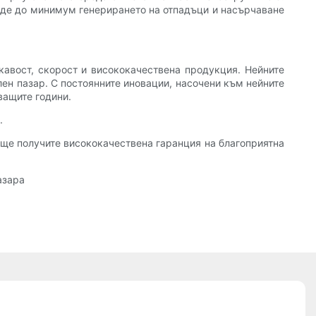
сведе до минимум генерирането на отпадъци и насърчаване
вкавост, скорост и висококачествена продукция. Нейните
ен пазар. С постоянните иновации, насочени към нейните
ващите години.
.
, ще получите висококачествена гаранция на благоприятна
азара