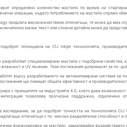
онсумират определено количество мастило по време на старти
чатни операции, където потреблението на мастило спрямо обем
nology предлага висококачествени отпечатъци, тя може да има ог
 изключително малък текст или сложни детайли може да предста
подобрят потенциала на CIJ Inkjet технологията, производит
 разработват специализирани мастила с подобрени свойства, к
 влажност и UV лъчение. Тези постижения допринасят за по -до
аботят върху разработването на автоматизирани системи за по
стижения ще повишат общата ефективност и производителността н
интегрира с принципите на индустрията 4.0, което дава възможно
интеграция позволява прогнозна поддръжка, отдалечено о
 изследвания, за да подобрят точността на технологията CIJ 
редлагаща отпечатъци с по -висока разделителна способност и п
огични формулировки за мастило, намалявайки въздействието 