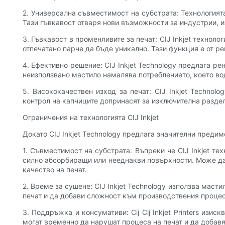
2. Универсална съвместимост на субстрата: Технологията
Тази гъвкавост отваря нови възможности за индустрии, 
3. Гъвкавост в променливите за печат: CIJ Inkjet технол
отпечатано парче да бъде уникално. Тази функция е от р
4. Ефективно решение: CIJ Inkjet Technology предлага 
неизползвано мастило намалява потреблението, което вод
5. Висококачествен изход за печат: CIJ Inkjet Technol
контрол на капчиците допринасят за изключителна раздел
Ограничения на технологията CIJ Inkjet
Докато CIJ Inkjet Technology предлага значителни преди
1. Съвместимост на субстрата: Въпреки че CIJ Inkjet т
силно абсорбиращи или нееднакви повърхности. Може да
качество на печат.
2. Време за сушене: CIJ Inkjet Technology използва маст
печат и да добави сложност към производствения процес
3. Поддръжка и консумативи: Cij Cij Inkjet Printers из
могат временно да нарушат процеса на печат и да добав