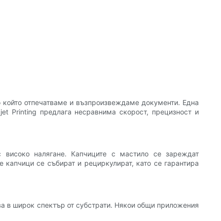
по който отпечатваме и възпроизвеждаме документи. Една
jet Printing предлага несравнима скорост, прецизност и
с високо налягане. Капчиците с мастило се зареждат
е капчици се събират и рециркулират, като се гарантира
тва в широк спектър от субстрати. Някои общи приложения