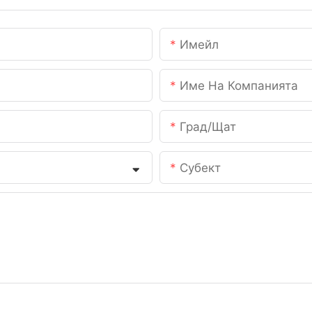
Имейл
Име На Компанията
Град/щат
Субект