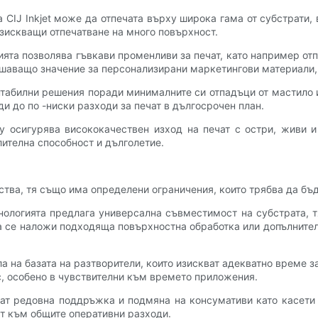
 CIJ Inkjet може да отпечата върху широка гама от субстрати, 
изискващи отпечатване на много повърхност.
огията позволява гъвкави променливи за печат, като например о
ешаващо значение за персонализирани маркетингови материали, 
рентабилни решения поради минималните си отпадъци от мастило
и до по -ниски разходи за печат в дългосрочен план.
ogy осигурява висококачествен изход на печат с остри, живи
ителна способност и дълголетие.
мства, тя също има определени ограничения, които трябва да бъ
ехнологията предлага универсална съвместимост на субстрата, 
 се наложи подходяща повърхностна обработка или допълнителн
ила на базата на разтворители, които изискват адекватно време 
, особено в чувствителни към времето приложения.
искват редовна поддръжка и подмяна на консумативи като касет
ят към общите оперативни разходи.