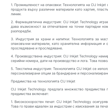
1. Промишленост на опаковки: Технологията на CIJ Inkjet
продукта върху различни материали като хартия, пластм
линии.
2. Фармацевтична индустрия: CIJ Inkjet Technology иг
дава възможност за отпечатване на точни партидни номе
разпоредби.
3. Индустрия за храни и напитки: Технологията за мас
опаковъчни материали, като хранителна информация и съ
проследяване и проследяване.
4. Производствена индустрия: CIJ Inkjet Technology на
серийни номера, дати на производство и лога. Това поз
5. Текстилна индустрия: Технологията CIJ Inkjet се изп
персонализирани опции за брандиране и персонализиране
Предимства на технологията CIJ Inkjet
CIJ Inkjet Technology предлага множество предимства 
предимства включват:
1. Високоскоростен печат: CIJ Inkjet Technology осигу
Това го прави идеален за индустрии с изисквания за печа