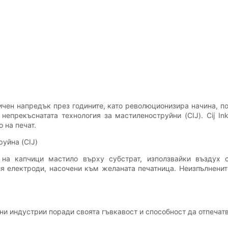
ичен напредък през годините, като революционизира начина, 
 непрекъснатата технология за мастиленоструйни (CIJ). Cij Ink
 на печат.
уйна (CIJ)
 на капчици мастило върху субстрат, използвайки въздух 
ия електроди, насочени към желаната печатница. Неизпълненит
чни индустрии поради своята гъвкавост и способност да отпеча