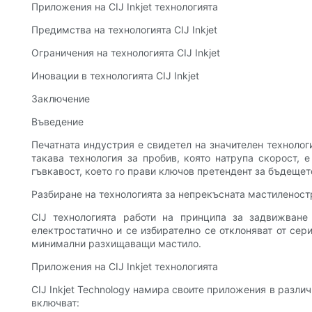
Приложения на CIJ Inkjet технологията
Предимства на технологията CIJ Inkjet
Ограничения на технологията CIJ Inkjet
Иновации в технологията CIJ Inkjet
Заключение
Въведение
Печатната индустрия е свидетел на значителен технолог
такава технология за пробив, която натрупа скорост, е
гъвкавост, което го прави ключов претендент за бъдещето
Разбиране на технологията за непрекъсната мастиленостр
CIJ технологията работи на принципа за задвижване
електростатично и се избирателно се отклоняват от сер
минимални разхищаващи мастило.
Приложения на CIJ Inkjet технологията
CIJ Inkjet Technology намира своите приложения в разли
включват: