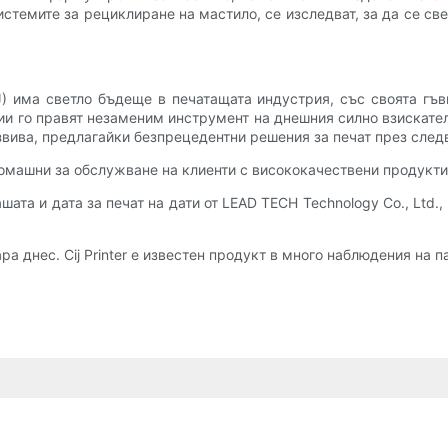
системите за рециклиране на мастило, се изследват, за да се 
J) има светло бъдеще в печатащата индустрия, със своята гъ
 го правят незаменим инструмент на днешния силно взискател
азвива, предлагайки безпрецедентни решения за печат през след
домашни за обслужване на клиенти с висококачествени продукти
шата и дата за печат на дати от LEAD TECH Technology Co., Ltd.
ра днес. Cij Printer е известен продукт в много наблюдения на п