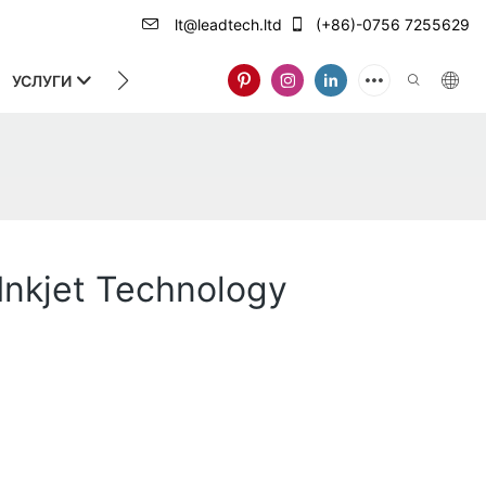
lt@leadtech.ltd
(+86)-0756 7255629
УСЛУГИ
ЗА НАС
nkjet Technology