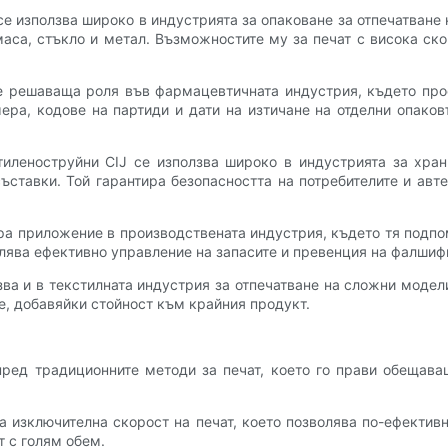
 се използва широко в индустрията за опаковане за отпечатване
аса, стъкло и метал. Възможностите му за печат с висока ск
рае решаваща роля във фармацевтичната индустрия, където про
ра, кодове на партиди и дати на изтичане на отделни опаков
тиленоструйни CIJ се използва широко в индустрията за хра
ставки. Той гарантира безопасността на потребителите и авт
мира приложение в производствената индустрия, където тя под
волява ефективно управление на запасите и превенция на фалши
олзва и в текстилната индустрия за отпечатване на сложни модел
, добавяйки стойност към крайния продукт.
пред традиционните методи за печат, което го прави обещав
рява изключителна скорост на печат, което позволява по-ефекти
т с голям обем.