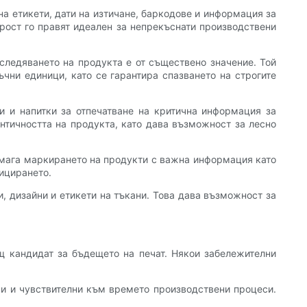
 на етикети, дати на изтичане, баркодове и информация за
орост го правят идеален за непрекъснати производствени
следяването на продукта е от съществено значение. Той
ъчни единици, като се гарантира спазването на строгите
ни и напитки за отпечатване на критична информация за
ентичността на продукта, като дава възможност за лесно
помага маркирането на продукти с важна информация като
фицирането.
и, дизайни и етикети на тъкани. Това дава възможност за
ащ кандидат за бъдещето на печат. Някои забележителни
вни и чувствителни към времето производствени процеси.