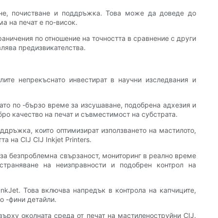
ране, почистване и поддръжка. Това може да доведе до
а на печат е по-висок.
раничения по отношение на точността в сравнение с други
влява предизвикателства.
елите непрекъснато инвестират в научни изследвания и
ато по -бързо време за изсушаване, подобрена адхезия и
бро качество на печат и съвместимост на субстрата.
ддръжка, които оптимизират използването на мастилото,
а CIJ CIJ Inkjet Printers.
ст за безпроблемна свързаност, мониторинг в реално време
тстраняване на неизправности и подобрен контрол на
InkJet. Това включва напредък в контрола на капчиците,
о -фини детайли.
върху околната среда от печат на мастиленоструйни CIJ.