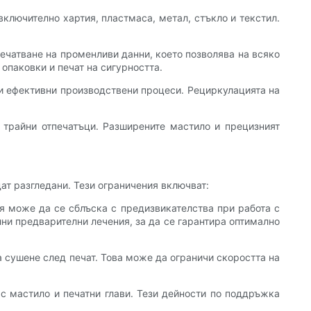
включително хартия, пластмаса, метал, стъкло и текстил.
тпечатване на променливи данни, което позволява на всяко
опаковки и печат на сигурността.
 и ефективни производствени процеси. Рециркулацията на
 и трайни отпечатъци. Разширените мастило и прецизният
дат разгледани. Тези ограничения включват:
тя може да се сблъска с предизвикателства при работа с
и предварителни лечения, за да се гарантира оптимално
за сушене след печат. Това може да ограничи скоростта на
и с мастило и печатни глави. Тези дейности по поддръжка