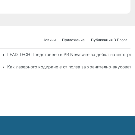
Новини
Приложение
Публикация В Блога
6 в Дюселдорф
LEAD TECH Представено в PR Newswire за дебют на интегрир
на гъвкави опаковки
Как лазерното кодиране е от полза за хранително-вкусоват