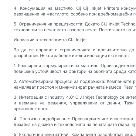
4. Консумация на мастило: Cij Cij Inkjet Printers к
разхищение на мастилото, особено при дребномащабни пе
5. Ограничения на прецизността: Докато CIJ Inkjet Tech
технологии за печат като лазерен печат. Постигането на
Иновации в технологията CIJ Inkjet
За да се справят с ограниченията и допълнително да 
разработки. Някои забележителни иновации включват:
1. Разширени формулировки за мастило: Производителите
повишена устойчивост на фактори на околната среда като
2. Автоматизирани процеси за поддръжка: Компаниите р
намаляват престоя и минимизират ръчната намеса. Тези по
3. Интеграция с Industry 4.0: CIJ Inkjet Technology се 
и вземане на решения, управлявани от данни. Тази 
производството.
4. Прецизно подобряване: Производителите инвестират в
дизайна на дюзите и технологията на печатащата глава, п
5. Екологични инициативи: Компаниите разработват екол