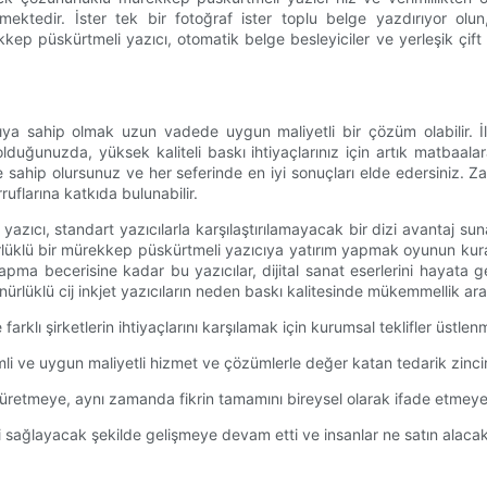
ektedir. İster tek bir fotoğraf ister toplu belge yazdırıyor olu
ep püskürtmeli yazıcı, otomatik belge besleyiciler ve yerleşik çift ta
ıcıya sahip olmak uzun vadede uygun maliyetli bir çözüm olabilir
lduğunuzda, yüksek kaliteli baskı ihtiyaçlarınız için artık matbaa
le sahip olursunuz ve her seferinde en iyi sonuçları elde edersiniz. 
ruflarına katkıda bulunabilir.
cı, standart yazıcılarla karşılaştırılamayacak bir dizi avantaj sunar.
lüklü bir mürekkep püskürtmeli yazıcıya yatırım yapmak oyunun kurallar
pma becerisine kadar bu yazıcılar, dijital sanat eserlerini hayata g
nürlüklü cij inkjet yazıcıların neden baskı kalitesinde mükemmellik ara
rklı şirketlerin ihtiyaçlarını karşılamak için kurumsal teklifler üstle
li ve uygun maliyetli hizmet ve çözümlerle değer katan tedarik zinciri
tmeye, aynı zamanda fikrin tamamını bireysel olarak ifade etmeye a
sini sağlayacak şekilde gelişmeye devam etti ve insanlar ne satın ala