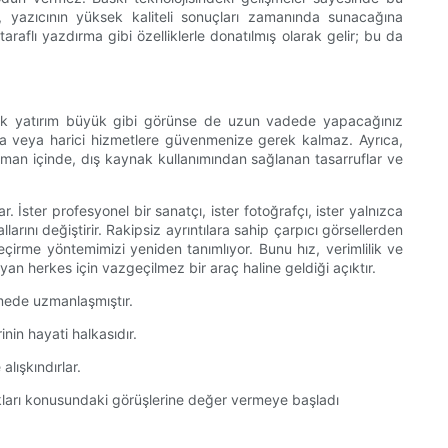
n, yazıcının yüksek kaliteli sonuçları zamanında sunacağına
raflı yazdırma gibi özelliklerle donatılmış olarak gelir; bu da
. İlk yatırım büyük gibi görünse de uzun vadede yapacağınız
lara veya harici hizmetlere güvenmenize gerek kalmaz. Ayrıca,
Zaman içinde, dış kaynak kullanımından sağlanan tasarruflar ve
 İster profesyonel bir sanatçı, ister fotoğrafçı, ister yalnızca
ını değiştirir. Rakipsiz ayrıntılara sahip çarpıcı görsellerden
eçirme yöntemimizi yeniden tanımlıyor. Bunu hız, verimlilik ve
yan herkes için vazgeçilmez bir araç haline geldiği açıktır.
nmede uzmanlaşmıştır.
nin hayati halkasıdır.
lışkındırlar.
cakları konusundaki görüşlerine değer vermeye başladı