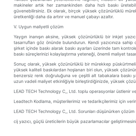
makineler artık her zamankinden daha hızlı baskı üretebilm
güvenebilirsiniz. Ek olarak, birçok yüksek çözünürlüklü mürekk
üretkenliği daha da artırır ve manuel çabayı azaltır.
V. Uygun maliyetli çözüm
Yaygın inanışın aksine, yüksek çözünürlüklü bir inkjet yaz
tasarrufları göz önünde bulundurun. Kendi yazıcınıza sahip o
şirket içinde baskı alarak baskı ayarları üzerinde tam kontro
baskı süreçlerinizi kolaylaştırma yeteneği, önemli maliyet tasar
Sonuç olarak, yüksek çözünürlüklü bir mürekkep püskürtmeli yazı
yüksek kaliteli baskılardan hoşlanan biri olun, yüksek çözünür
benzersiz renk doğruluğuna ve çeşitli alt tabakalara baskı ya
uzun vadeli maliyet etkinliğiyle birleştirdiğinizde, yüksek çözü
LEAD TECH Technology C,, Ltd. toplu operasyonlar üstlenir ve fa
Leadtech Kodlama, müşterilerimiz ve tedarikçilerimiz için verim
LEAD TECH Technology C,, Ltd. Sorunları düşünürken çözüm üre
cij yazıcı, güçlü üreticilerin büyük pazarlamacılar geliştirme