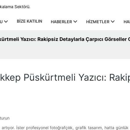
rkalama Sektörü.
BIZE KATILIN
U
HABERLER
HIZMETLER
HA
tmeli Yazıcı: Rakipsiz Detaylarla Çarpıcı Görseller
kep Püskürtmeli Yazıcı: Rakip
turun
rtıyor. İster profesyonel fotoğrafçılık, grafik tasarım, hatta günlük b