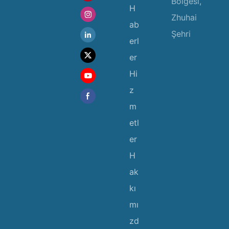
Bölgesi,
H
Zhuhai
ab
Şehri
erl
er
Hi
z
m
etl
er
H
ak
kı
mı
zd