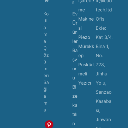
ne
İşaretle
lt@lead
r
l
me
tech.ltd
Ev
Ko
Makine
Ofis
dl
Ür
a
si
Ekle:
ün
m
Piezo
Kat 3/4,
ler
a
Mürekk
Bina 1,
Ç
Ba
öz
ep
No.
şv
ü
Püskürt
728,
ur
ml
meli
Jinhu
eri
u
Sa
Yazıcı
Yolu,
Bi
ğl
Sanzao
ze
a
Kasaba
m
ka
a
sı,
tılı
Jinwan
n