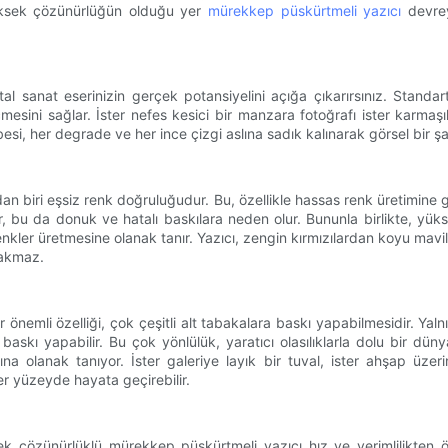
 yüksek çözünürlüğün olduğu yer
mürekkep püskürtmeli yazıcı
devrey
l sanat eserinizin gerçek potansiyelini açığa çıkarırsınız. Standart
mesini sağlar. İster nefes kesici bir manzara fotoğrafı ister karmaşık
si, her degrade ve her ince çizgi aslına sadık kalınarak görsel bir ş
dan biri eşsiz renk doğruluğudur. Bu, özellikle hassas renk üretimine g
r, bu da donuk ve hatalı baskılara neden olur. Bununla birlikte, yük
enkler üretmesine olanak tanır. Yazıcı, zengin kırmızılardan koyu mav
rakmaz.
nemli özelliği, çok çeşitli alt tabakalara baskı yapabilmesidir. Yaln
skı yapabilir. Bu çok yönlülük, yaratıcı olasılıklarla dolu bir düny
 olanak tanıyor. İster galeriye layık bir tuval, ister ahşap üzerin
r yüzeyde hayata geçirebilir.
 çözünürlüklü mürekkep püskürtmeli yazıcı hız ve verimlilikten ö