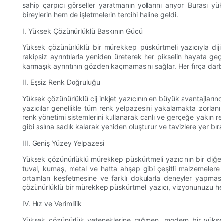
sahip çarpıcı görseller yaratmanın yollarını arıyor. Burası
bireylerin hem de işletmelerin tercihi haline geldi.
I. Yüksek Çözünürlüklü Baskının Gücü
Yüksek çözünürlüklü bir mürekkep püskürtmeli yazıcıyla dijita
rakipsiz ayrıntılarla yeniden üreterek her pikselin hayata geç
karmaşık ayrıntının gözden kaçmamasını sağlar. Her fırça darbe
II. Eşsiz Renk Doğruluğu
Yüksek çözünürlüklü cij inkjet yazıcının en büyük avantajların
yazıcılar genellikle tüm renk yelpazesini yakalamakta zorlanı
renk yönetimi sistemlerini kullanarak canlı ve gerçeğe yakın r
gibi aslına sadık kalarak yeniden oluşturur ve tavizlere yer bı
III. Geniş Yüzey Yelpazesi
Yüksek çözünürlüklü mürekkep püskürtmeli yazıcının bir diğer ö
tuval, kumaş, metal ve hatta ahşap gibi çeşitli malzemelere ba
ortamları keşfetmesine ve farklı dokularla deneyler yapmasına
çözünürlüklü bir mürekkep püskürtmeli yazıcı, vizyonunuzu he
IV. Hız ve Verimlilik
Yüksek çözünürlük yeteneklerine rağmen, modern bir yüksek