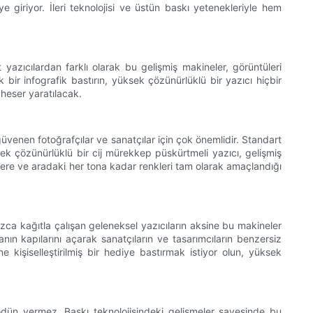
e giriyor. İleri teknolojisi ve üstün baskı yetenekleriyle hem
 yazıcılardan farklı olarak bu gelişmiş makineler, görüntüleri
 bir infografik bastırın, yüksek çözünürlüklü bir yazıcı hiçbir
aheser yaratılacak.
üvenen fotoğrafçılar ve sanatçılar için çok önemlidir. Standart
sek çözünürlüklü bir cij mürekkep püskürtmeli yazıcı, gelişmiş
ilere ve aradaki her tona kadar renkleri tam olarak amaçlandığı
ızca kağıtla çalışan geleneksel yazıcıların aksine bu makineler
anın kapılarını açarak sanatçıların ve tasarımcıların benzersiz
e kişiselleştirilmiş bir hediye bastırmak istiyor olun, yüksek
dün vermez. Baskı teknolojisindeki gelişmeler sayesinde bu