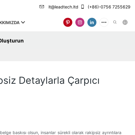
lt@leadtech.ltd
(+86)-0756 7255629
KKIMIZDA
 Oluşturun
siz Detaylarla Çarpıcı
elge baskısı olsun, insanlar sürekli olarak rakipsiz ayrıntılara