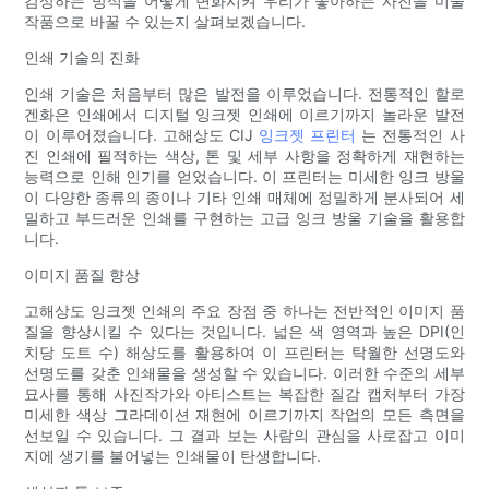
감상하는 방식을 어떻게 변화시켜 우리가 좋아하는 사진을 미술
작품으로 바꿀 수 있는지 살펴보겠습니다.
인쇄 기술의 진화
인쇄 기술은 처음부터 많은 발전을 이루었습니다. 전통적인 할로
겐화은 인쇄에서 디지털 잉크젯 인쇄에 이르기까지 놀라운 발전
이 이루어졌습니다. 고해상도 CIJ
잉크젯 프린터
는 전통적인 사
진 인쇄에 필적하는 색상, 톤 및 세부 사항을 정확하게 재현하는
능력으로 인해 인기를 얻었습니다. 이 프린터는 미세한 잉크 방울
이 다양한 종류의 종이나 기타 인쇄 매체에 정밀하게 분사되어 세
밀하고 부드러운 인쇄를 구현하는 고급 잉크 방울 기술을 활용합
니다.
이미지 품질 향상
고해상도 잉크젯 인쇄의 주요 장점 중 하나는 전반적인 이미지 품
질을 향상시킬 수 있다는 것입니다. 넓은 색 영역과 높은 DPI(인
치당 도트 수) 해상도를 활용하여 이 프린터는 탁월한 선명도와
선명도를 갖춘 인쇄물을 생성할 수 있습니다. 이러한 수준의 세부
묘사를 통해 사진작가와 아티스트는 복잡한 질감 캡처부터 가장
미세한 색상 그라데이션 재현에 이르기까지 작업의 모든 측면을
선보일 수 있습니다. 그 결과 보는 사람의 관심을 사로잡고 이미
지에 생기를 불어넣는 인쇄물이 탄생합니다.