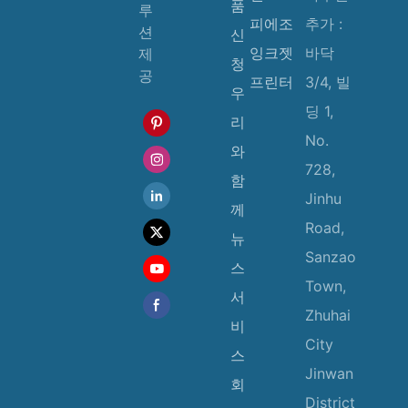
품
루
피에조
추가 :
션
신
잉크젯
바닥
제
청
공
프린터
3/4, 빌
우
딩 1,
리
No.
와
728,
함
Jinhu
께
Road,
뉴
Sanzao
스
Town,
서
Zhuhai
비
City
스
Jinwan
회
District