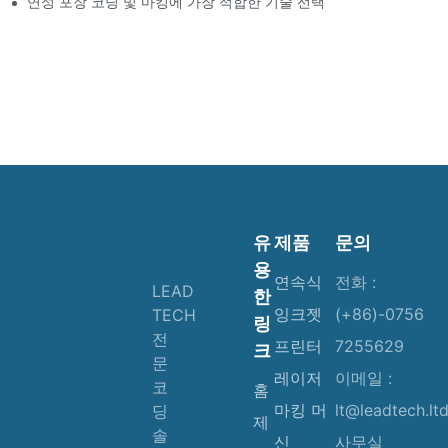
연성 포장 코딩 및 마킹에 가장 적합한 기술 선택
유
제품
문의
용
연속식
전화 :
LEAD
한
잉크젯
(+86)-0756
TECH
링
전
프린터
7255629
크
문
레이저
이메일 :
코
홈
마킹 머
lt@leadtech.lt
딩
제
솔
신
사무실